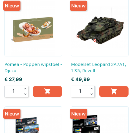
Nieuw
Nieuw
Pomea - Poppen wipstoel -
Modelset Leopard 2A7A1,
Djeco
1:35, Revell
Prijs
Prijs
€ 27,99
€ 49,99
expand_less
expand_less


expand_more
expand_more
Nieuw
Nieuw