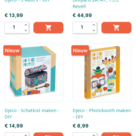
Revell
Prijs
Prijs
€ 13,99
€ 44,99
expand_less
expand_less


expand_more
expand_more
Nieuw
Nieuw
Djeco - Schatkist maken -
Djeco - Photobooth maken
DIY
- DIY
Prijs
Prijs
€ 14,99
€ 8,99
expand_less
expand_less