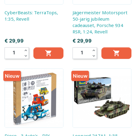
CyberBeasts: TerraTops,
Jägermeister Motorsport
1:35, Revell
50-jarig jubileum
cadeauset, Porsche 934
RSR, 1:24, Revell
Prijs
Prijs
€ 29,99
€ 29,99
expand_less
expand_less


expand_more
expand_more
Nieuw
Nieuw
Djeco - 3 Auto's - DIY
Leopard 2A7A1, 1:35,