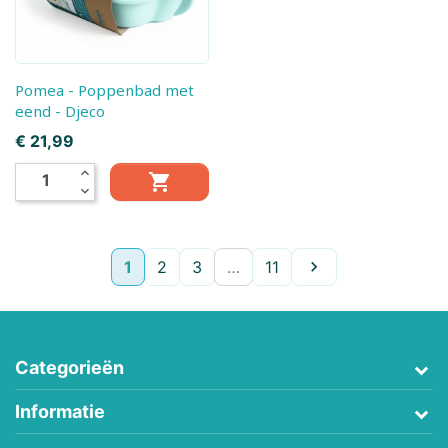
Pomea - Poppenbad met
eend - Djeco
Prijs
€ 21,99
expand_less

expand_more
Volgende
1
2
3
…
11

Categorieën
Informatie