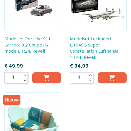
Modelset Porsche 911
Modelset Lockheed
Carrera 3.2 Coupé (G-
L.1049G Super
model), 1:24, Revell
Constellation Lufthansa,
1:144, Revell
Prijs
Prijs
€ 49,99
€ 34,99
expand_less
expand_less


expand_more
expand_more
Nieuw