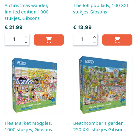
A christmas wander,
The lollipop lady, 100 XXL
limited edition 1000
stukjes Gibsons
stukjes, Gibsons
Prijs
Prijs
€ 21,99
€ 13,99
expand_less
expand_less


expand_more
expand_more
Flea Market Moggies,
Beachcomber's garden,
1000 stukjes, Gibsons
250 XXL stukjes Gibsons