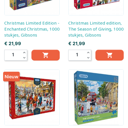
Christmas Limited Edition -
Christmas Limited edition,
Enchanted Christmas, 1000
The Season of Giving, 1000
stukjes, Gibsons
stukjes, Gibsons
Prijs
Prijs
€ 21,99
€ 21,99
expand_less
expand_less


expand_more
expand_more
Nieuw