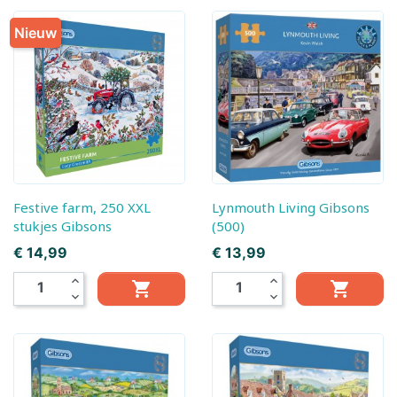
Nieuw
Festive farm, 250 XXL
Lynmouth Living Gibsons
stukjes Gibsons
(500)
Prijs
Prijs
€ 14,99
€ 13,99
expand_less
expand_less


expand_more
expand_more