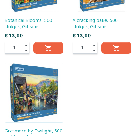
Botanical Blooms, 500
A cracking bake, 500
stukjes, Gibsons
stukjes, Gibsons
Prijs
Prijs
€ 13,99
€ 13,99
expand_less
expand_less


expand_more
expand_more
Grasmere by Twilight, 500