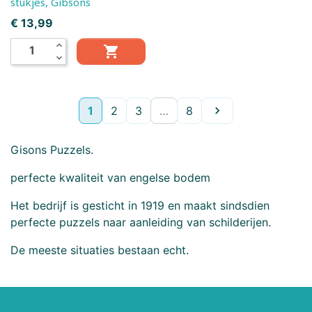
stukjes, Gibsons
Prijs
€ 13,99
expand_less

expand_more
Volgende
1
2
3
…
8

Gisons Puzzels.
perfecte kwaliteit van engelse bodem
Het bedrijf is gesticht in 1919 en maakt sindsdien
perfecte puzzels naar aanleiding van schilderijen.
De meeste situaties bestaan echt.