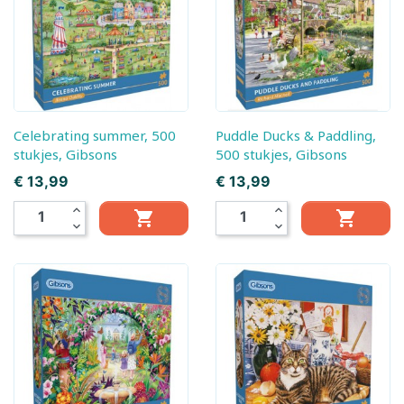
Celebrating summer, 500
Puddle Ducks & Paddling,
stukjes, Gibsons
500 stukjes, Gibsons
Prijs
Prijs
€ 13,99
€ 13,99
expand_less
expand_less


expand_more
expand_more