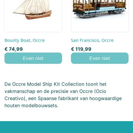
Bounty Boat, Occre
San Francisco, Occre
Prijs
Prijs
€ 74,99
€ 119,99
Even niet
Even niet
De Occre Model Ship Kit Collection toont het
vakmanschap en de precisie van Occre (Ocio
Creativo), een Spaanse fabrikant van hoogwaardige
houten modelbouwsets.