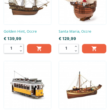
Golden Hint, Occre
Santa Maria, Occre
Prijs
Prijs
€ 139,99
€ 129,99
expand_less
expand_less


expand_more
expand_more