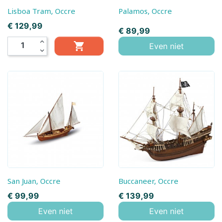
Lisboa Tram, Occre
Palamos, Occre
Prijs
€ 129,99
Prijs
€ 89,99
expand_less

Even niet
expand_more
San Juan, Occre
Buccaneer, Occre
Prijs
Prijs
€ 99,99
€ 139,99
Even niet
Even niet