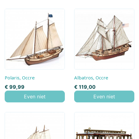
Polaris, Occre
Albatros, Occre
Prijs
Prijs
€ 99,99
€ 119,00
Even niet
Even niet