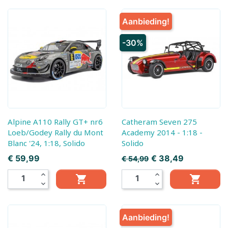
Aanbieding!
-30%
Alpine A110 Rally GT+ nr6
Catheram Seven 275
Loeb/Godey Rally du Mont
Academy 2014 - 1:18 -
Blanc '24, 1:18, Solido
Solido
Prijs
Normale prijs
Prijs
€ 59,99
€ 38,49
€ 54,99
expand_less
expand_less


expand_more
expand_more
Aanbieding!