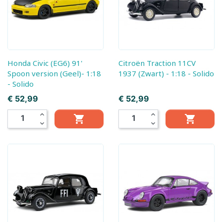
Honda Civic (EG6) 91'
Citroën Traction 11CV
Spoon version (Geel)- 1:18
1937 (Zwart) - 1:18 - Solido
- Solido
Prijs
Prijs
€ 52,99
€ 52,99
expand_less
expand_less


expand_more
expand_more