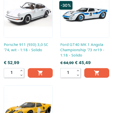
-30%
Porsche 911 (930) 3,0 SC
Ford GT40 MK 1 Angola
'74, wit - 1:18 - Solido
Championship '73 nr19 -
1:18 - Solido
Prijs
Normale prijs
Prijs
€ 52,99
€ 45,49
€ 64,99
expand_less
expand_less


expand_more
expand_more