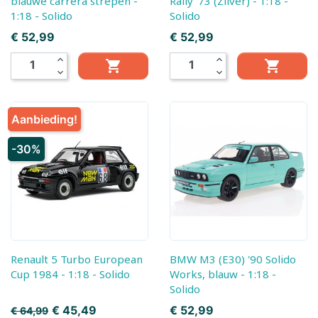
blauwe carrera strepen -
Rally '73 (Zilver) - 1:18 -
1:18 - Solido
Solido
Prijs
Prijs
€ 52,99
€ 52,99
expand_less
expand_less


expand_more
expand_more
Aanbieding!
-30%
Renault 5 Turbo European
BMW M3 (E30) '90 Solido
Cup 1984 - 1:18 - Solido
Works, blauw - 1:18 -
Solido
Normale prijs
Prijs
Prijs
€ 45,49
€ 52,99
€ 64,99