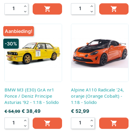
expand_less
expand_less


expand_more
expand_more
Aanbieding!
-30%
BMW M3 (E30) Gr.A nr1
Alpine A110 Radicale '24,
Ponce / Deniz Principe
oranje (Orange Cobalt) -
Asturias '92 - 1:18 - Solido
1:18 - Solido
Normale prijs
Prijs
Prijs
€ 38,49
€ 52,99
€ 54,99
expand_less
expand_less


expand_more
expand_more