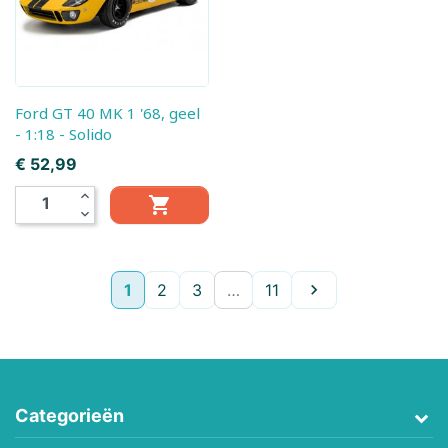
Ford GT 40 MK 1 '68, geel
- 1:18 - Solido
Prijs
€ 52,99
expand_less

expand_more
Volgende
1
2
3
…
11

Categorieën