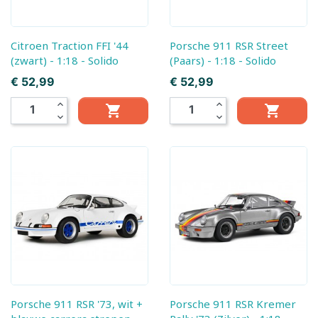
Citroen Traction FFI '44
Porsche 911 RSR Street
(zwart) - 1:18 - Solido
(Paars) - 1:18 - Solido
Prijs
Prijs
€ 52,99
€ 52,99
expand_less
expand_less


expand_more
expand_more
Porsche 911 RSR '73, wit +
Porsche 911 RSR Kremer