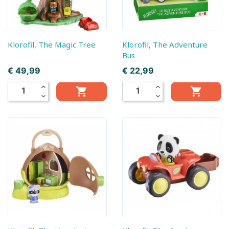
Klorofil, The Magic Tree
Klorofil, The Adventure
Bus
Prijs
Prijs
€ 49,99
€ 22,99
expand_less
expand_less


expand_more
expand_more