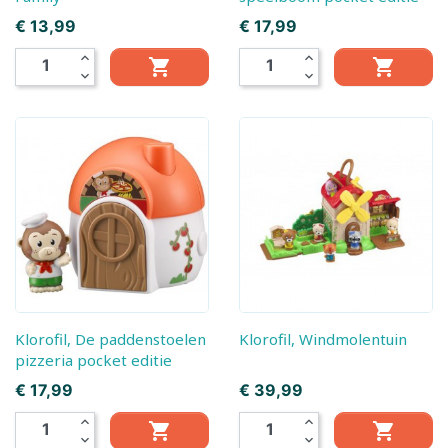
Prijs
Prijs
€ 13,99
€ 17,99
expand_less
expand_less


expand_more
expand_more
Klorofil, De paddenstoelen
Klorofil, Windmolentuin
pizzeria pocket editie
Prijs
Prijs
€ 17,99
€ 39,99
expand_less
expand_less


expand_more
expand_more