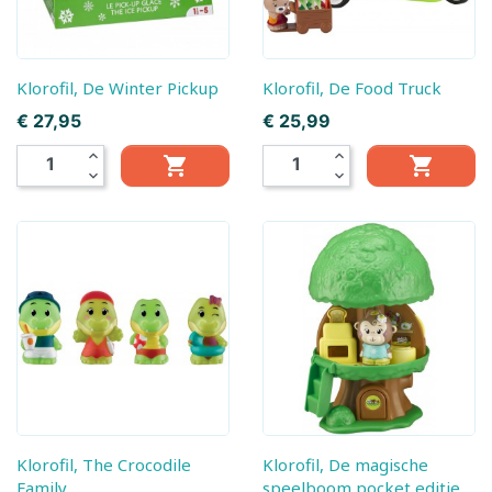
Klorofil, De Winter Pickup
Klorofil, De Food Truck
Prijs
Prijs
€ 27,95
€ 25,99
expand_less
expand_less


expand_more
expand_more
Klorofil, The Crocodile
Klorofil, De magische
Family
speelboom pocket editie