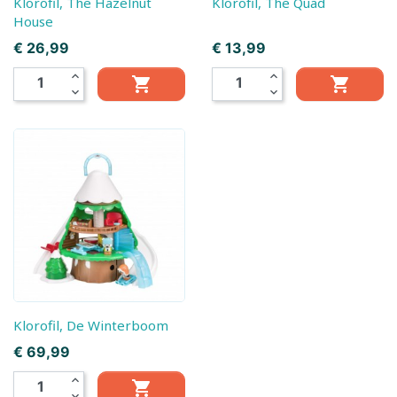
Klorofil, The Hazelnut
Klorofil, The Quad
House
Prijs
Prijs
€ 26,99
€ 13,99
expand_less
expand_less


expand_more
expand_more
Klorofil, De Winterboom
Prijs
€ 69,99
expand_less

expand_more