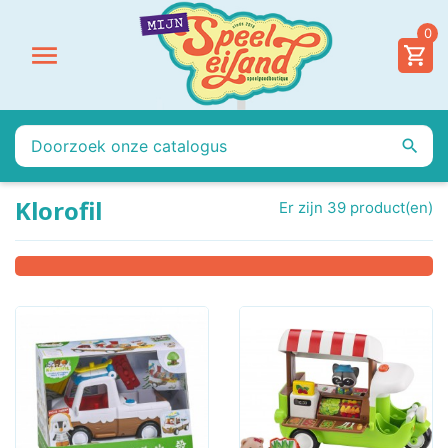
0


Klorofil
Er zijn 39 product(en)