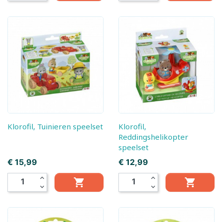
Klorofil, Tuinieren speelset
Klorofil,
Reddingshelikopter
speelset
Prijs
Prijs
€ 15,99
€ 12,99
expand_less
expand_less


expand_more
expand_more