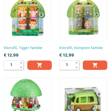
Klorofil, Tijger familie
Klorofil, Konijnen familie
Prijs
Prijs
€ 12,99
€ 12,99
expand_less
expand_less


expand_more
expand_more