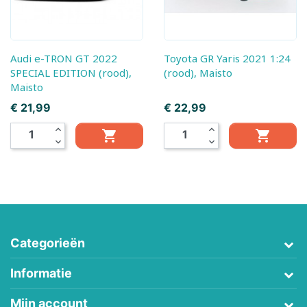
Audi e-TRON GT 2022
Toyota GR Yaris 2021 1:24
SPECIAL EDITION (rood),
(rood), Maisto
Maisto
Prijs
Prijs
€ 21,99
€ 22,99
expand_less
expand_less


expand_more
expand_more
Categorieën
Informatie
Mijn account