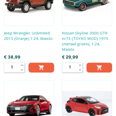
Jeep Wrangler Unlimited
Nissan Skyline 2000 GTR
2015 (Oranje) 1:24, Maisto
nr73 (TOYKO MOD) 1973
(metaal groen), 1:24,
Maisto
Prijs
Prijs
€ 38,99
€ 29,99
expand_less
expand_less


expand_more
expand_more