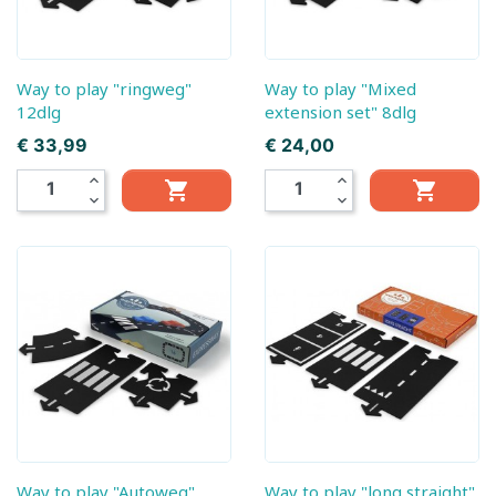
Way to play "ringweg"
Way to play "Mixed
12dlg
extension set" 8dlg
Prijs
Prijs
€ 33,99
€ 24,00
expand_less
expand_less


expand_more
expand_more
Way to play "Autoweg"
Way to play "long straight"