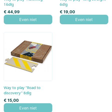
16dlg
6dlg
Prijs
Prijs
€ 44,99
€ 19,00
Even niet
Even niet
Way to play "Road to
discovery" 8dlg
Prijs
€ 15,00
Even niet