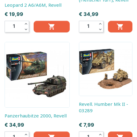
Leopard 2 A6/A6M, Revell
Prijs
Prijs
€ 19,99
€ 34,99
expand_less
expand_less


expand_more
expand_more
Revell. Humber Mk II -
03289
Panzerhaubitze 2000, Revell
Prijs
Prijs
€ 34,99
€ 7,99
expand_less
expand_less