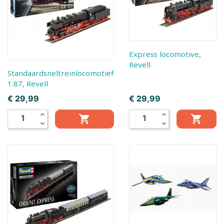
Express locomotive,
Revell
Standaardsneltreinlocomotief
1:87, Revell
Prijs
Prijs
€ 29,99
€ 29,99
expand_less
expand_less


expand_more
expand_more