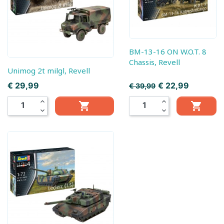
BM-13-16 ON W.O.T. 8
Chassis, Revell
Unimog 2t milgl, Revell
Prijs
Prijs
€ 29,99
€ 22,99
€ 39,99
expand_less
expand_less


expand_more
expand_more