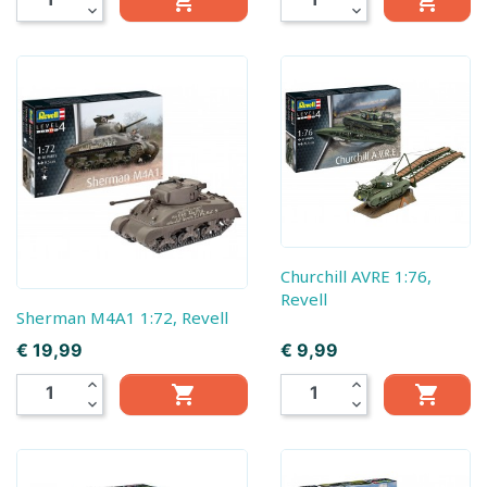


expand_more
expand_more
Churchill AVRE 1:76,
Revell
Sherman M4A1 1:72, Revell
Prijs
Prijs
€ 19,99
€ 9,99
expand_less
expand_less


expand_more
expand_more