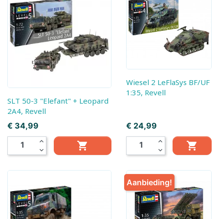
Wiesel 2 LeFlaSys BF/UF
1:35, Revell
SLT 50-3 "Elefant" + Leopard
2A4, Revell
Prijs
Prijs
€ 34,99
€ 24,99
expand_less
expand_less


expand_more
expand_more
Aanbieding!