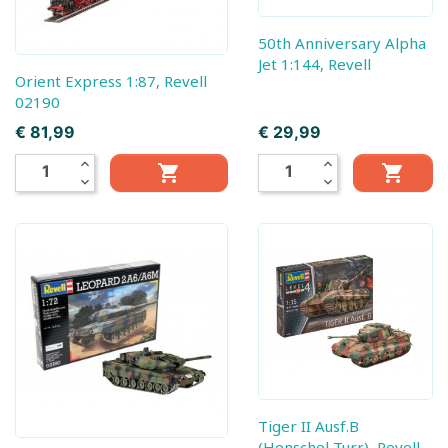
50th Anniversary Alpha
Jet 1:144, Revell
Orient Express 1:87, Revell
02190
Prijs
Prijs
€ 81,99
€ 29,99
expand_less
expand_less


expand_more
expand_more
Tiger II Ausf.B
(Henschel Turr), Revell