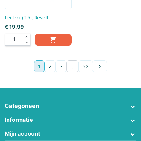
Leclerc (T.5), Revell
Prijs
€ 19,99
expand_less

expand_more
Volgende
1
2
3
…
52

Categorieën
Informatie
Mijn account