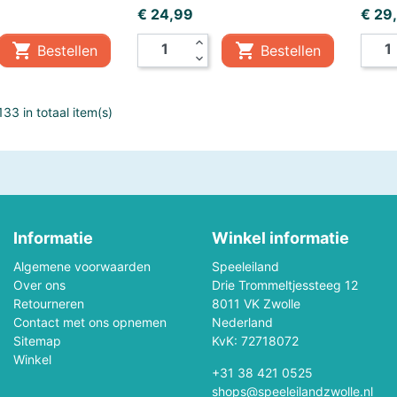
Prijs
Prijs
€ 24,99
€ 29
Mepal
Metal Earth
expand_less


Bestellen
Bestellen
expand_more
Mini GT
Minikane
Monchhichi
Monster Jam
33 in totaal item(s)
Mr & Mrs Tin
My First
New Sports
NICI
Oball
Occre
Informatie
Winkel informatie
Algemene voorwaarden
Speeleiland
s
Outdoor Active
Palm Pals
Over ons
Drie Trommeltjessteeg 12
Retourneren
8011 VK Zwolle
Piatnik
Picasso-Tiles
Contact met ons opnemen
Nederland
Sitemap
KvK: 72718072
Winkel
Pixel Hobby
Plantoys
+31 38 421 0525
shops@speeleilandzwolle.nl