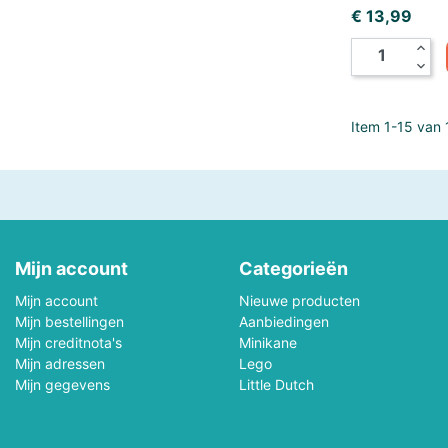
Prijs
€ 13,99
Melissa & Doug
Mellipou
expand_less
expand_more
Micky
Minecraft
Ministeck
Minitrix
Item 1-15 van 1
MotorMax
Mr.Playwood
Natural Games
Nerf
Noch
Norev
Mijn account
Categorieën
Mijn account
Nieuwe producten
Orange Toys
Otter House Puzzel
Mijn bestellingen
Aanbiedingen
Mijn creditnota's
Minikane
PanTasy
Paolareina
Mijn adressen
Lego
Mijn gegevens
Little Dutch
Pieces & Peace Puzzels
Piece Of Mind