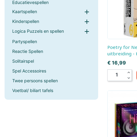
Educatievespellen
Boogie Bee
Bresser, Freek Vonk

Kaartspellen

Kinderspellen
Bruder
Bruynzeel

Logica Puzzels en spellen
Carrera
Carson RC
Partyspellen
Poetry for Neanderthals
Cloudberries Jigsaw
Cobble Hill
Reactie Spellen
uitbreiding -
Solitairspel
Prijs
€ 16,99
Crafty Ponies
Creall
Spel Accessoires
expand_less
expand_more
Cutebee
Darda
Twee persoons spellen
Voetbal/ biliart tafels
Djeco
Dolce Toys
EeBoo Jigsaw
Enjoy Puzzle
Eurographics
EXost