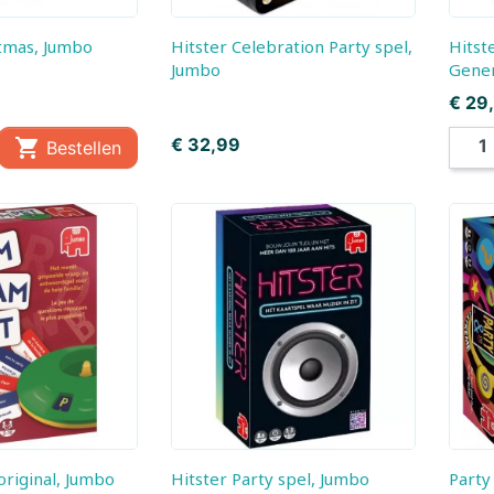
Jouéco
Jumbo
istmas, Jumbo
Hitster Celebration Party spel,
Hitster Battle of the
Jumbo
Gener
Kaido House
Kaloo
Prijs
€ 29
Prijs
€ 32,99

Bestellen
Kibri
Kids Globe
Klorofil
Klein
Larsen
Lego
Lilliputiëns
Llorens
Lumibricks
Lundby
Maisto
Majorette Voertui
Marvel
Märklin
original, Jumbo
Hitster Party spel, Jumbo
Part