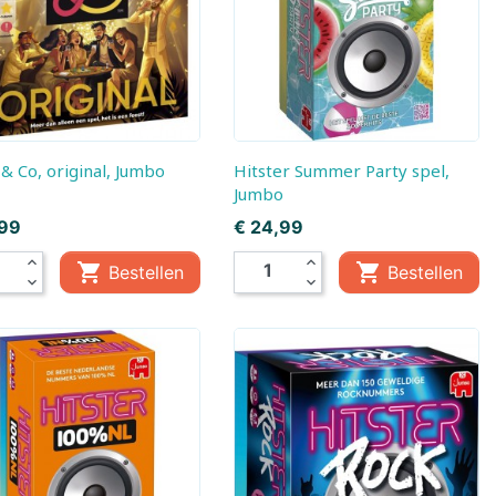
, Baby
Little Dutch,
Little Dutch, Fairy
Boekjes
Garden
em
ds
y & Co, original, Jumbo
Hitster Summer Party spel,
Jumbo
Prijs
,99
€ 24,99
expand_less
expand_less


Bestellen
Bestellen
expand_more
expand_more