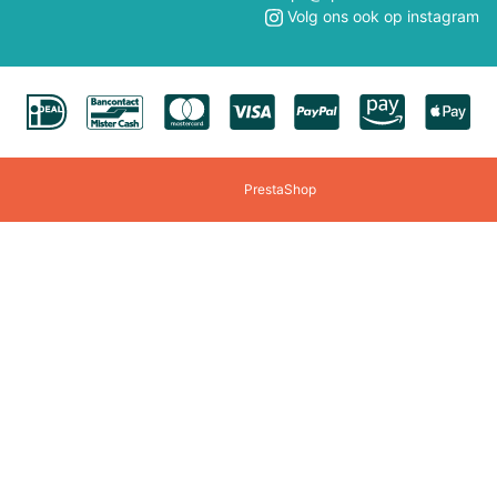
Polly Pocket
Professor Puzzle
Volg ons ook op instagram
Quercetti
Rainbow High
Revell
Rokr
Rocksaws Jigsaw
Rubens Barn
PrestaShop
Scratch
Schuco
Sigikid
Siku
Smartmax
Solido
Speedzone
Spielmaus
Steffi/Evi
Steiff
Tamiya
Teifoc