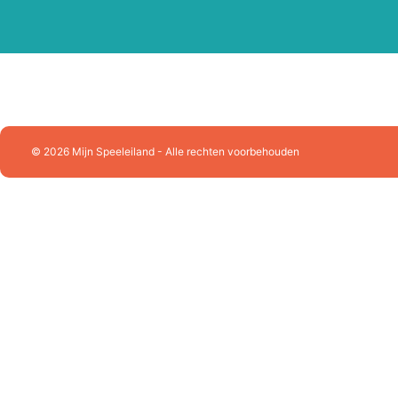
Playforever
Plus Plus
Puzzelman
Queen Games
Racer RC
Ravensburger
Rolife
Rowood
© 2026 Mijn Speeleiland - Alle rechten voorbehouden
Schleich
Schmidt
SES Creative
Sluban Constructie
Skrallan
Smartgames
Sonny Angel
Souza!
Splash Fun
Stabilo
Sylvanian Families
Tactic