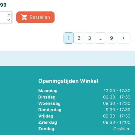
,99
expand_less

Bestellen
expand_more
Volge
1
2
3
…
9

Openingstijden Winkel
Maandag
13:00 - 17:30
Dinsdag
09:30 - 17:30
Woensdag
09:30 - 17:30
Donderdag
9:30 - 17:30
Vrijdag
09:30 - 17:30
Zaterdag
09:30 - 17:00
Zondag
Gesloten