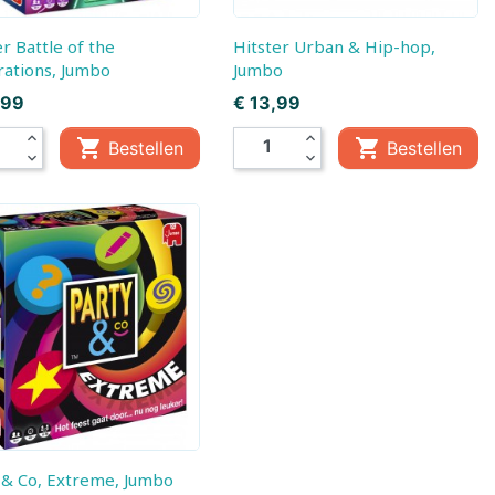
Hitster Urban & Hip-hop,
ations, Jumbo
Jumbo
Prijs
,99
€ 13,99
expand_less
expand_less


Bestellen
Bestellen
expand_more
expand_more
gen
y & Co, Extreme, Jumbo