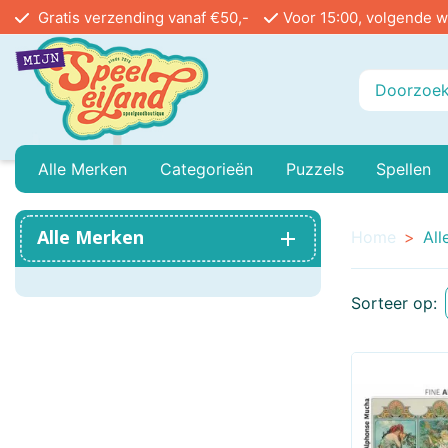
Gratis verzending vanaf €50,-
Voor 15:00, volgende w
Alle Merken
Categorieën
Puzzels
Spellen
Playmobil
Baby Peuter En Kleuter
999 Games
Legpuzzels In Stu
Buiten
Alle Merken
Home
All
Ammo
Buitenspeelgoed
Angel Toys
Vloerpuzzels
Educa
Sorteer op:
Airfix
Treinen
Asmodee
Reacti
Bayer Classic
Poppenhuis
Bblocks
Circu
Bicycle
Mini Houses / Book Nook DIY
Blue Orange Games