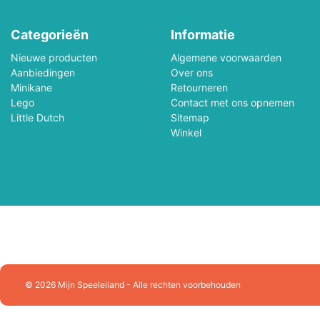
Playforever
Plus Plus
Categorieën
Informatie
Puzzelman
Queen Games
Nieuwe producten
Algemene voorwaarden
Aanbiedingen
Over ons
Racer RC
Ravensburger
Minikane
Retourneren
Lego
Contact met ons opnemen
Rolife
Rowood
Little Dutch
Sitemap
Winkel
Schleich
Schmidt
SES Creative
Sluban Constructie
Skrallan
Smartgames
Sonny Angel
Souza!
Splash Fun
Stabilo
© 2026 Mijn Speeleiland - Alle rechten voorbehouden
Sylvanian Families
Tactic