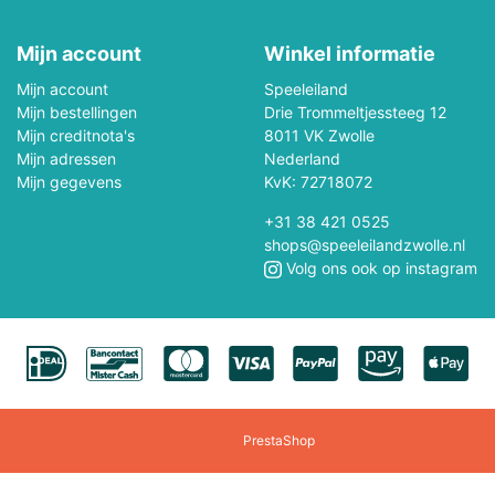
Polly Pocket
Professor Puzzle
Mijn account
Winkel informatie
Quercetti
Rainbow High
Mijn account
Speeleiland
Mijn bestellingen
Drie Trommeltjessteeg 12
Revell
Rokr
Mijn creditnota's
8011 VK Zwolle
Mijn adressen
Nederland
Rocksaws Jigsaw
Rubens Barn
Mijn gegevens
KvK: 72718072
Scratch
Schuco
+31 38 421 0525
shops@speeleilandzwolle.nl
Volg ons ook op instagram
Sigikid
Siku
Smartmax
Solido
Speedzone
Spielmaus
Steffi/Evi
Steiff
PrestaShop
Tamiya
Teifoc