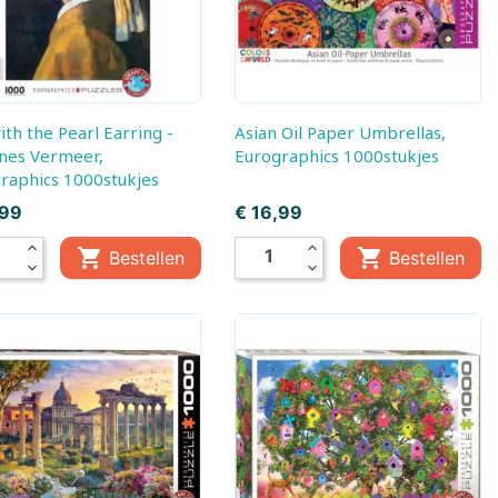
Asian Oil Paper Umbrellas,
nes Vermeer,
Eurographics 1000stukjes
raphics 1000stukjes
Prijs
,99
€ 16,99
mes
expand_less
expand_less


Bestellen
Bestellen
expand_more
expand_more