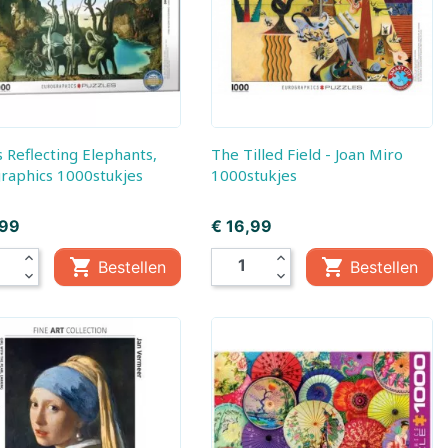
, Baby
Little Dutch,
Little Dutch, Fairy
Boekjes
Garden
em
ds
The Tilled Field - Joan Miro
raphics 1000stukjes
1000stukjes
Prijs
,99
€ 16,99
expand_less
expand_less


Bestellen
Bestellen
expand_more
expand_more