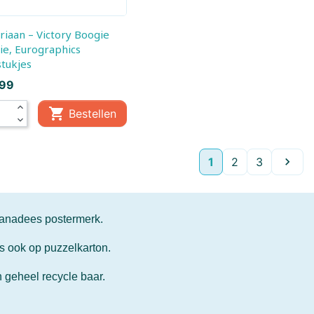
e, Eurographics
tukjes
,99
expand_less

Bestellen
expand_more
Volge
1
2
3

Canadees postermerk.
s ook op puzzelkarton.
 geheel recycle baar.