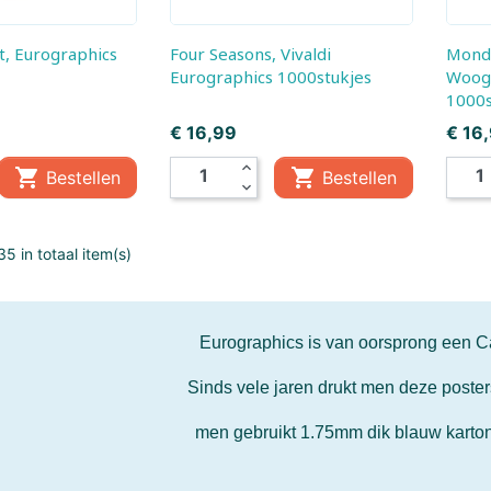
Mepal
Metal Earth
Four Seasons, Vivaldi
Mondriaan – Victory Boogie
Eurographics 1000stukjes
Woogi
Mini GT
Minikane
1000s
Monchhichi
Prijs
Monster Jam
Prijs
€ 16,99
€ 16
expand_less


Bestellen
Bestellen
Mr & Mrs Tin
My First
expand_more
New Sports
NICI
5 in totaal item(s)
Oball
Occre
s
Outdoor Active
Palm Pals
Eurographics is van oorsprong een 
Sinds vele jaren drukt men deze poster
Piatnik
Picasso-Tiles
men gebruikt 1.75mm dik blauw karton
Pixel Hobby
Plantoys