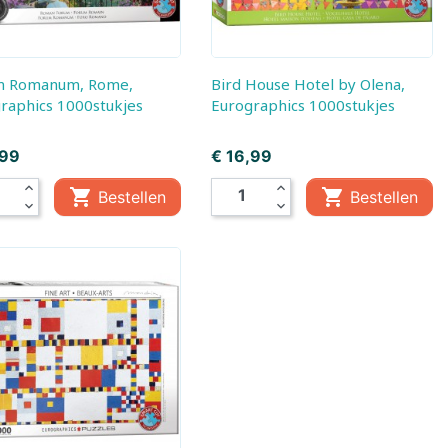
Bird House Hotel by Olena,
raphics 1000stukjes
Eurographics 1000stukjes
Prijs
,99
€ 16,99
expand_less
expand_less


Bestellen
Bestellen
expand_more
expand_more
gen