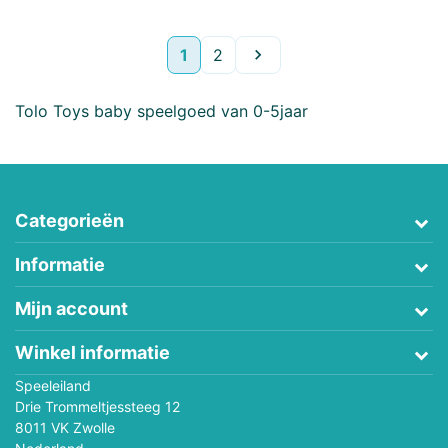
Volgende
1
2

Tolo Toys baby speelgoed van 0-5jaar
Categorieën
Informatie
Mijn account
Winkel informatie
Speeleiland
Drie Trommeltjessteeg 12
8011 VK Zwolle