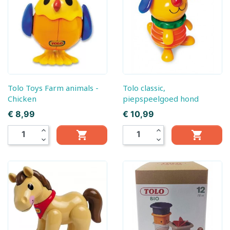
Tolo Toys Farm animals -
Tolo classic,
Chicken
piepspeelgoed hond
Prijs
Prijs
€ 8,99
€ 10,99
expand_less
expand_less


expand_more
expand_more