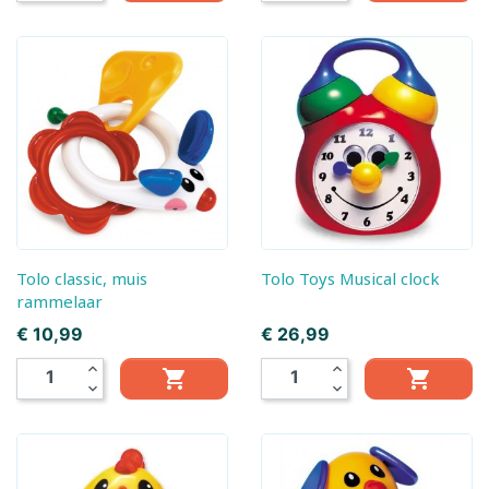
Tolo classic, muis
Tolo Toys Musical clock
rammelaar
Prijs
Prijs
€ 10,99
€ 26,99
expand_less
expand_less


expand_more
expand_more