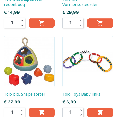
regenboog
Vormensorteerder
Prijs
Prijs
€ 14,99
€ 29,99
expand_less
expand_less


expand_more
expand_more
Tolo bio, Shape sorter
Tolo Toys Baby links
Prijs
Prijs
€ 32,99
€ 6,99
expand_less
expand_less


expand_more
expand_more