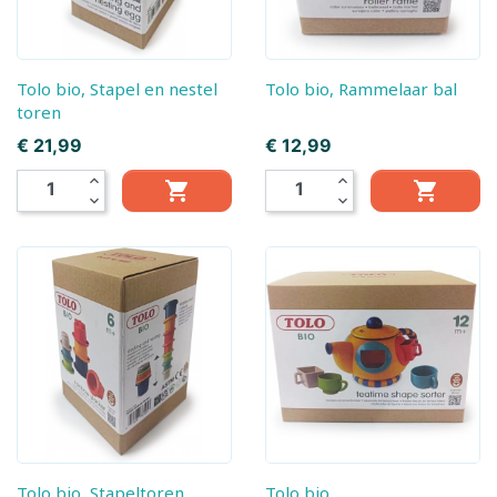
Tolo bio, Stapel en nestel
Tolo bio, Rammelaar bal
toren
Prijs
Prijs
€ 21,99
€ 12,99
expand_less
expand_less


expand_more
expand_more
Tolo bio, Stapeltoren
Tolo bio,