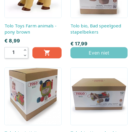
Tolo Toys Farm animals -
Tolo bio, Bad speelgoed
pony brown
stapelbekers
Prijs
€ 8,99
Prijs
€ 17,99
expand_less

Even niet
expand_more