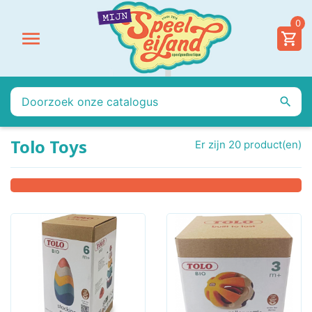
0


Tolo Toys
Er zijn 20 product(en)