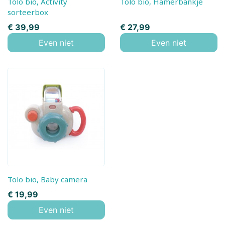
Tolo bio, Activity
Tolo bio, Hamerbankje
sorteerbox
Prijs
Prijs
€ 39,99
€ 27,99
Even niet
Even niet
Tolo bio, Baby camera
Prijs
€ 19,99
Even niet