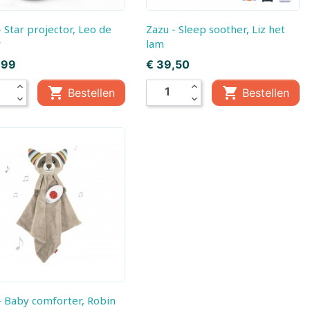
Zazu - Sleep soother, Liz het
w
lam
Prijs
,99
€ 39,50
expand_less
expand_less


Bestellen
Bestellen
expand_more
expand_more
gen