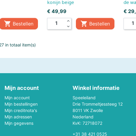
konijn beige
de wa
Mepal
Metal Earth
Prijs
Prijs
€ 49,99
€ 29
expand_less
Mini GT
Minikane


Bestellen
Bestellen
expand_more
Monchhichi
Monster Jam
7 in totaal item(s)
Mr & Mrs Tin
My First
New Sports
NICI
Oball
Occre
Mijn account
Winkel informatie
s
Outdoor Active
Palm Pals
Mijn account
Speeleiland
Mijn bestellingen
Drie Trommeltjessteeg 12
Piatnik
Picasso-Tiles
Mijn creditnota's
8011 VK Zwolle
Mijn adressen
Nederland
Mijn gegevens
KvK: 72718072
Pixel Hobby
Plantoys
+31 38 421 0525