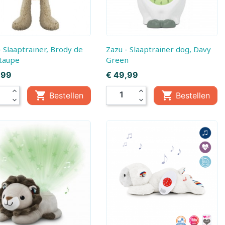
Zazu - Slaaptrainer dog, Davy
taupe
Green
Prijs
,99
€ 49,99
expand_less
expand_less


Bestellen
Bestellen
mes
expand_more
expand_more