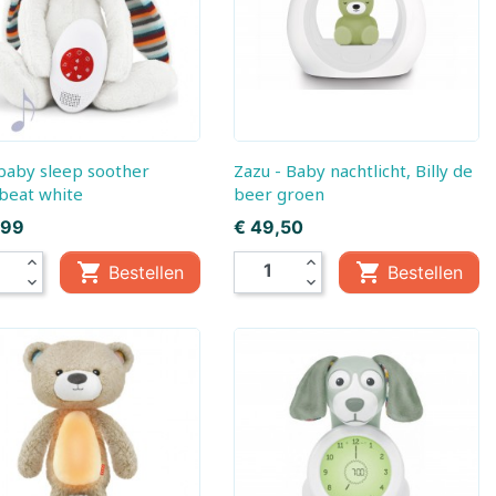
, Baby
Little Dutch,
Little Dutch, Fairy
Boekjes
Garden
em
ds
Zazu - Baby nachtlicht, Billy de
beat white
beer groen
Prijs
,99
€ 49,50
expand_less
expand_less


Bestellen
Bestellen
expand_more
expand_more