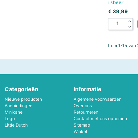
ijsbeer
Melissa & Doug
Mellipou
Prijs
€ 39,99
expand_less
Micky
Minecraft
expand_more
Ministeck
Minitrix
Item 1-15 van 2
MotorMax
Mr.Playwood
Natural Games
Nerf
Noch
Norev
Categorieën
Informatie
Orange Toys
Otter House Puzzel
Nieuwe producten
Algemene voorwaarden
Aanbiedingen
Over ons
PanTasy
Paolareina
Minikane
Retourneren
Lego
Contact met ons opnemen
Little Dutch
Sitemap
Pieces & Peace Puzzels
Piece Of Mind
Winkel