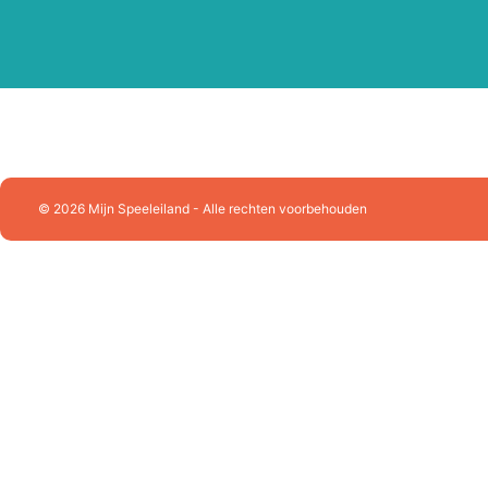
Playforever
Plus Plus
Puzzelman
Queen Games
Racer RC
Ravensburger
Rolife
Rowood
© 2026 Mijn Speeleiland - Alle rechten voorbehouden
Schleich
Schmidt
SES Creative
Sluban Constructie
Skrallan
Smartgames
Sonny Angel
Souza!
Splash Fun
Stabilo
Sylvanian Families
Tactic