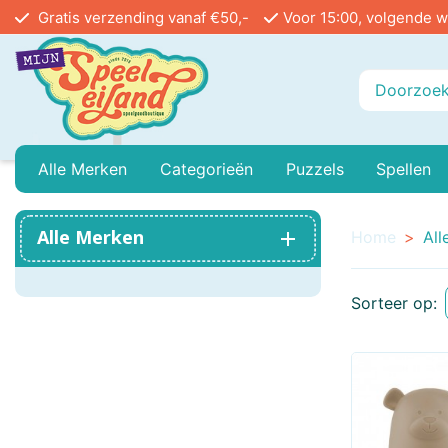
Gratis verzending vanaf €50,-
Voor 15:00, volgende w
Alle Merken
Categorieën
Puzzels
Spellen
Playmobil
Baby Peuter En Kleuter
999 Games
Legpuzzels In Stu
Buiten
Alle Merken
Home
All
Ammo
Buitenspeelgoed
Angel Toys
Vloerpuzzels
Educa
Sorteer op:
Airfix
Treinen
Asmodee
Reacti
Bayer Classic
Poppenhuis
Bblocks
Circu
Bicycle
Mini Houses / Book Nook DIY
Blue Orange Games