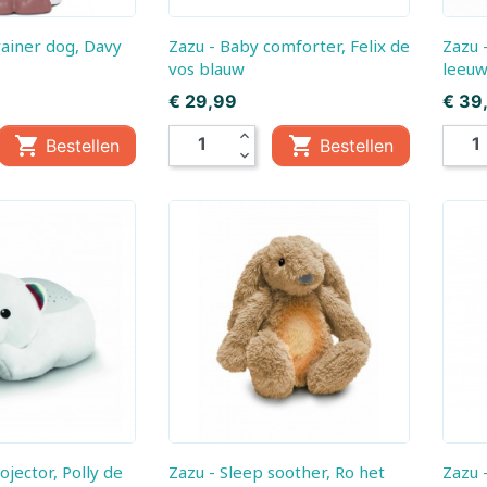
Jouéco
Jumbo
Zazu - Baby comforter, Felix de
Zazu - Star projector, Leo de
vos blauw
leeu
Kaido House
Kaloo
Prijs
Prijs
€ 29,99
€ 39
expand_less


Bestellen
Bestellen
Kibri
Kids Globe
expand_more
Klorofil
Klein
Larsen
Lego
Lilliputiëns
Llorens
Lumibricks
Lundby
Maisto
Majorette Voertui
Marvel
Märklin
Zazu - Sleep soother, Ro het
Zazu - Baby comforter, Robin