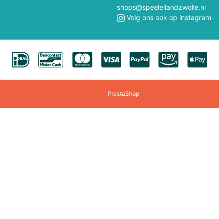
Polly Pocket
Professor Puzzle
shops@speeleilandzwolle.nl
Volg ons ook op instagram
Quercetti
Rainbow High
Revell
Rokr
Rocksaws Jigsaw
Rubens Barn
PrestaShop
Scratch
Schuco
Sigikid
Siku
Smartmax
Solido
Speedzone
Spielmaus
Steffi/Evi
Steiff
Tamiya
Teifoc