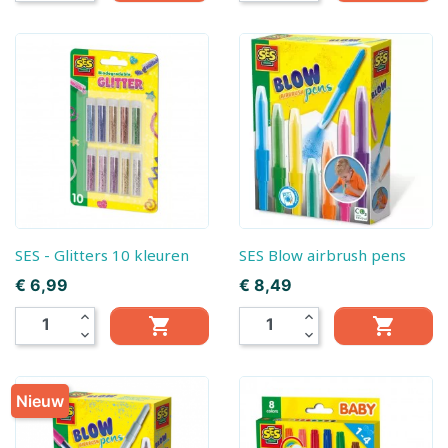
SES - Glitters 10 kleuren
SES Blow airbrush pens
Prijs
Prijs
€ 6,99
€ 8,49
expand_less
expand_less


expand_more
expand_more
Nieuw