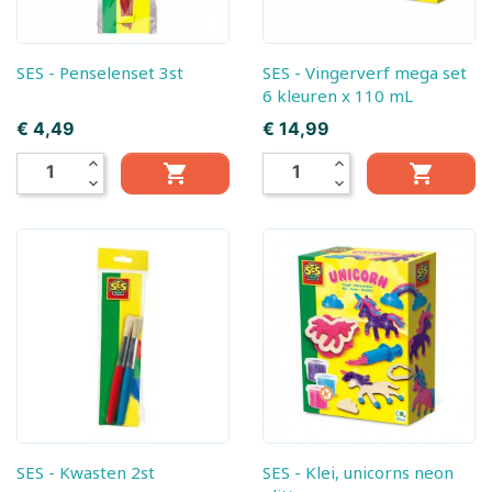
SES - Penselenset 3st
SES - Vingerverf mega set
6 kleuren x 110 mL
Prijs
Prijs
€ 4,49
€ 14,99
expand_less
expand_less


expand_more
expand_more
SES - Kwasten 2st
SES - Klei, unicorns neon