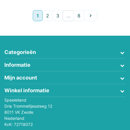
Volgende
1
2
3
…
8

Categorieën
Informatie
Mijn account
Winkel informatie
Speeleiland
Drie Trommeltjessteeg 12
8011 VK Zwolle
Nederland
KvK: 72718072