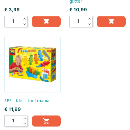
glitter
Prijs
Prijs
€ 3,99
€ 10,99
expand_less
expand_less


expand_more
expand_more
SES - Klei - tool mania
Prijs
€ 11,99
expand_less

expand_more