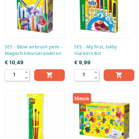
SES - Blow airbrush pens -
SES - My first, baby
Magisch kleurveranderen
markers 8st
Prijs
Prijs
€ 10,49
€ 9,99
expand_less
expand_less


expand_more
expand_more
Nieuw