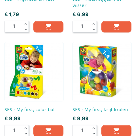
wisser
Prijs
Prijs
€ 1,79
€ 6,99
expand_less
expand_less


expand_more
expand_more
SES - My first, color ball
SES - My first, krijt kralen
Prijs
Prijs
€ 9,99
€ 9,99
expand_less
expand_less


expand_more
expand_more