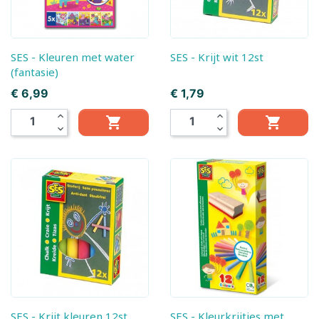
SES - Kleuren met water
SES - Krijt wit 12st
(fantasie)
Prijs
Prijs
€ 6,99
€ 1,79
expand_less
expand_less


expand_more
expand_more
SES - Krijt kleuren 12st
SES - Kleurkrijtjes met