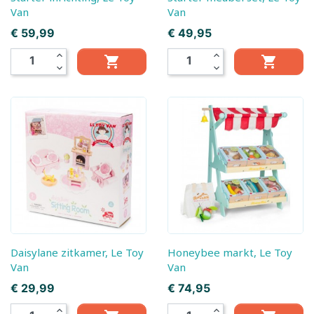
Van
Van
Prijs
Prijs
€ 59,99
€ 49,95
expand_less
expand_less


expand_more
expand_more
Daisylane zitkamer, Le Toy
Honeybee markt, Le Toy
Van
Van
Prijs
Prijs
€ 29,99
€ 74,95
expand_less
expand_less