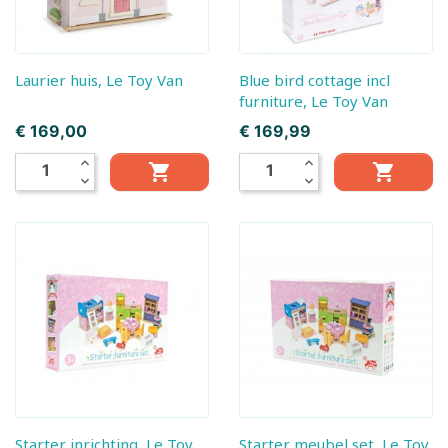
Laurier huis, Le Toy Van
Blue bird cottage incl
furniture, Le Toy Van
Prijs
Prijs
€ 169,00
€ 169,99
expand_less
expand_less


expand_more
expand_more
Starter inrichting, Le Toy
Starter meubel set, Le Toy