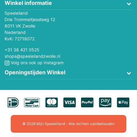
Winkel informatie
Speeleiland
Drie Trommeltjessteeg 12
8011 VK Zwolle
Nederland
KvK: 72718072
+31 38 421 0525
shops@speeleilandzwolle.nl
Volg ons ook op instagram
Openingstijden Winkel
© 2026 Mijn Speeleiland - Alle rechten voorbehouden