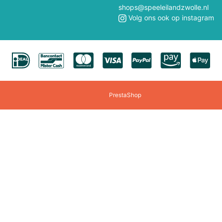
Polly Pocket
Professor Puzzle
shops@speeleilandzwolle.nl
Volg ons ook op instagram
Quercetti
Rainbow High
Revell
Rokr
Rocksaws Jigsaw
Rubens Barn
PrestaShop
Scratch
Schuco
Sigikid
Siku
Smartmax
Solido
Speedzone
Spielmaus
Steffi/Evi
Steiff
Tamiya
Teifoc