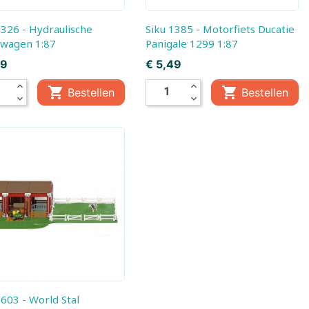
Siku 1385 - Motorfiets Ducatie
wagen 1:87
Panigale 1299 1:87
Prijs
49
€ 5,49
expand_less
expand_less


Bestellen
Bestellen
expand_more
expand_more
gen
 5603 - World Stal