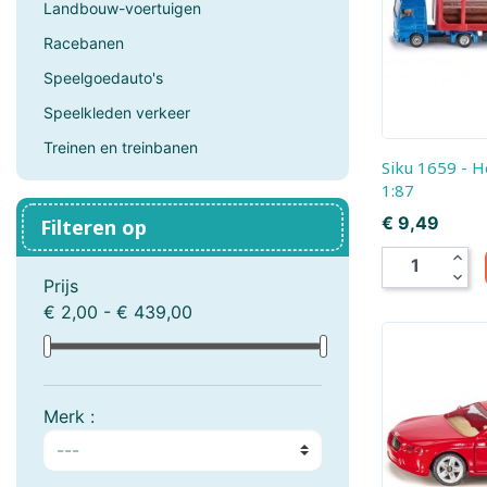
landbouw-voertuigen
Boogie Bee
Bresser, Freek Vonk
Racebanen
Bruder
Bruynzeel
Speelgoedauto's
Speelkleden verkeer
Carrera
Carson RC
Treinen en treinbanen
Siku 1659 - Houttransporter
Cloudberries Jigsaw
Cobble Hill
1:87
Prijs
€ 9,49
Filteren op
Crafty Ponies
Creall
expand_less
expand_more
Prijs
Cutebee
Darda
€ 2,00 - € 439,00
Djeco
Dolce Toys
EeBoo Jigsaw
Enjoy Puzzle
Merk :
Eurographics
EXost