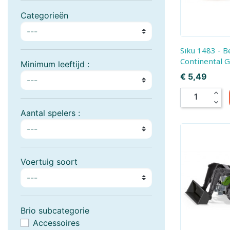
Faller
Fehn
Categorieën
Freek Vonk
Funko POP!
Siku 1483 - Bentley
Geomag
Gibsons
Continental 
Minimum leeftijd :
Prijs
€ 5,49
Götz
Grafika
expand_less
Hansa Creation
Hapé
expand_more
Aantal spelers :
Harrows
Heless
Heye
Hermann Teddy
Voertuig soort
Hollie
Holztiger
Hubelino
Huzzle - Cast
Brio subcategorie
Accessoires
JaBaDaBaDo
Janod