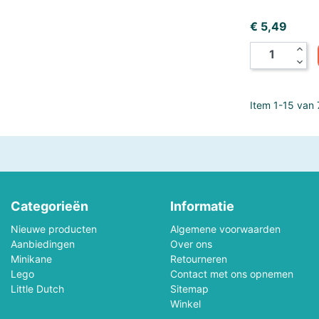
Melissa & Doug
Mellipou
Prijs
€ 5,49
expand_less
Micky
Minecraft
expand_more
Ministeck
Minitrix
Item 1-15 van 7
MotorMax
Mr.Playwood
Natural Games
Nerf
Noch
Norev
Categorieën
Informatie
Orange Toys
Otter House Puzzel
Nieuwe producten
Algemene voorwaarden
Aanbiedingen
Over ons
PanTasy
Paolareina
Minikane
Retourneren
Lego
Contact met ons opnemen
Little Dutch
Sitemap
Pieces & Peace Puzzels
Piece Of Mind
Winkel