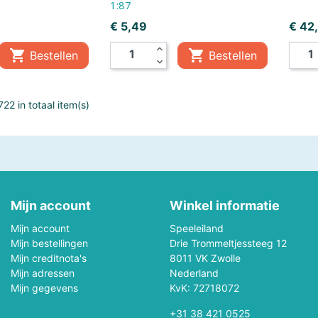
1:87
Mepal
Metal Earth
Prijs
Prijs
€ 5,49
€ 42
expand_less
Mini GT
Minikane


Bestellen
Bestellen
expand_more
Monchhichi
Monster Jam
22 in totaal item(s)
Mr & Mrs Tin
My First
New Sports
NICI
Oball
Occre
Mijn account
Winkel informatie
s
Outdoor Active
Palm Pals
Mijn account
Speeleiland
Mijn bestellingen
Drie Trommeltjessteeg 12
Piatnik
Picasso-Tiles
Mijn creditnota's
8011 VK Zwolle
Mijn adressen
Nederland
Mijn gegevens
KvK: 72718072
Pixel Hobby
Plantoys
+31 38 421 0525