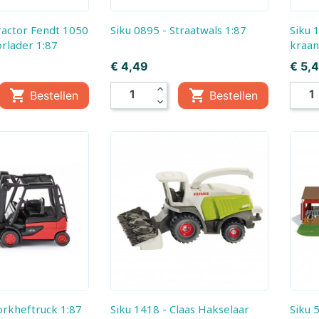
Jouéco
Jumbo
Siku 0895 - Straatwals 1:87
Siku 1326 - Hydraulische
rlader 1:87
kraan
Kaido House
Kaloo
Prijs
Prijs
€ 4,49
€ 5,
expand_less


Bestellen
Bestellen
Kibri
Kids Globe
expand_more
Klorofil
Klein
Larsen
Lego
Lilliputiëns
Llorens
Lumibricks
Lundby
Maisto
Majorette Voertui
Marvel
Märklin
Vorkheftruck 1:87
Siku 1418 - Claas Hakselaar
Siku