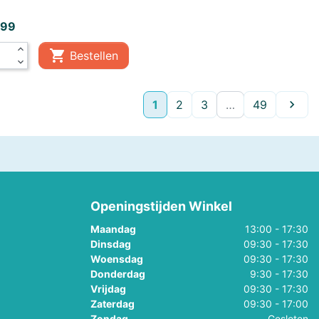
,99
expand_less

Bestellen
expand_more
Volge
1
2
3
…
49

Openingstijden Winkel
Maandag
13:00 - 17:30
Dinsdag
09:30 - 17:30
Woensdag
09:30 - 17:30
Donderdag
9:30 - 17:30
Vrijdag
09:30 - 17:30
Zaterdag
09:30 - 17:00
Zondag
Gesloten