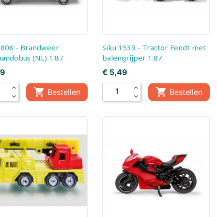
Siku 1539 - Tractor Fendt met
ndobus (NL) 1:87
balengrijper 1:87
Prijs
49
€ 5,49
expand_less
expand_less


Bestellen
Bestellen
mes
expand_more
expand_more