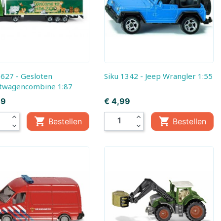
, Baby
Little Dutch,
Little Dutch, Fairy
Boekjes
Garden
em
ds
Siku 1342 - Jeep Wrangler 1:55
twagencombine 1:87
Prijs
49
€ 4,99
expand_less
expand_less


Bestellen
Bestellen
expand_more
expand_more