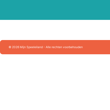
Playforever
Plus Plus
Puzzelman
Queen Games
Racer RC
Ravensburger
Rolife
Rowood
© 2026 Mijn Speeleiland - Alle rechten voorbehouden
Schleich
Schmidt
SES Creative
Sluban Constructie
Skrallan
Smartgames
Sonny Angel
Souza!
Splash Fun
Stabilo
Sylvanian Families
Tactic