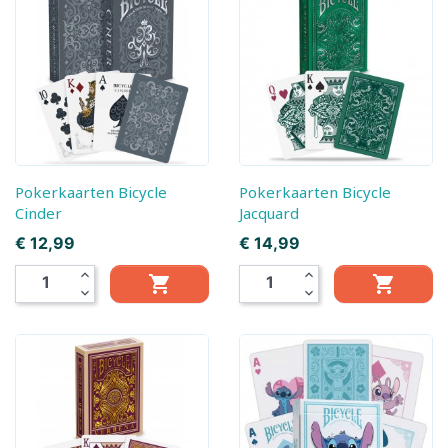
Pokerkaarten Bicycle
Pokerkaarten Bicycle
Cinder
Jacquard
Prijs
Prijs
€ 12,99
€ 14,99
expand_less
expand_less


expand_more
expand_more