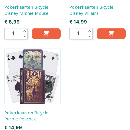
Pokerkaarten Bicycle
Pokerkaarten Bicycle
Disney Minnie Mouse
Disney Villains
Prijs
Prijs
€ 8,99
€ 14,99
expand_less
expand_less


expand_more
expand_more
Pokerkaarten Bicycle
Purple Peacock
Prijs
€ 14,99