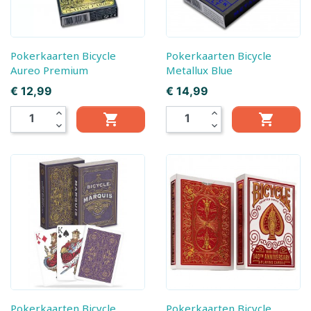
Pokerkaarten Bicycle
Pokerkaarten Bicycle
Aureo Premium
Metallux Blue
Prijs
Prijs
€ 12,99
€ 14,99
expand_less
expand_less


expand_more
expand_more
Pokerkaarten Bicycle
Pokerkaarten Bicycle