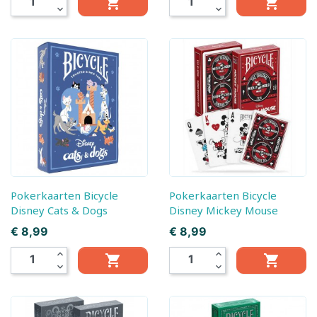


expand_more
expand_more
Pokerkaarten Bicycle
Pokerkaarten Bicycle
Disney Cats & Dogs
Disney Mickey Mouse
Prijs
Prijs
€ 8,99
€ 8,99
expand_less
expand_less


expand_more
expand_more