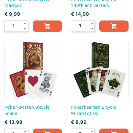
Marquis
140th anniversary
Prijs
Prijs
€ 9,99
€ 14,99
expand_less
expand_less


expand_more
expand_more
Pokerkaarten Bicycle
Pokerkaarten Bicycle
Snake
Wizard of Oz
Prijs
Prijs
€ 13,99
€ 8,99
expand_less
expand_less