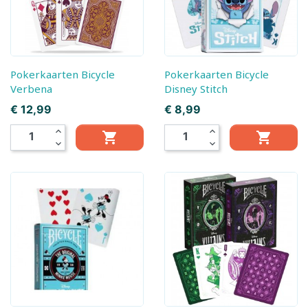
Pokerkaarten Bicycle
Pokerkaarten Bicycle
Verbena
Disney Stitch
Prijs
Prijs
€ 12,99
€ 8,99
expand_less
expand_less


expand_more
expand_more