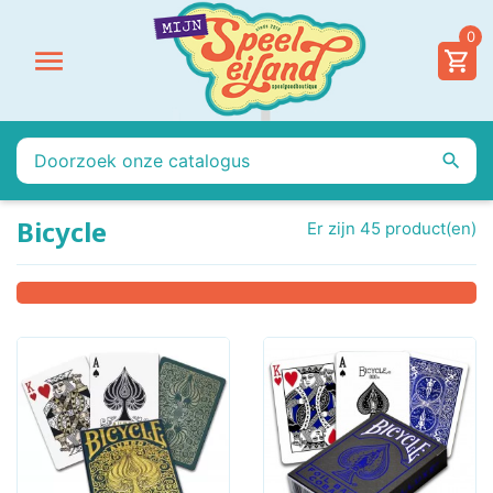
0


Bicycle
Er zijn 45 product(en)