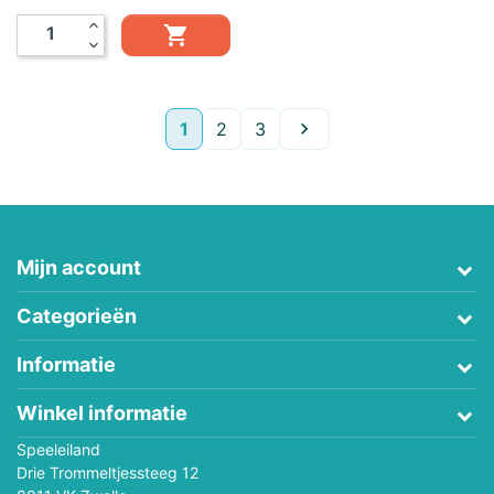
expand_less

expand_more
Volgende
1
2
3

Mijn account
Categorieën
Informatie
Winkel informatie
Speeleiland
Drie Trommeltjessteeg 12