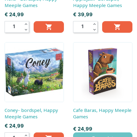
Meeple Games
Happy Meeple Games
Prijs
Prijs
€ 24,99
€ 39,99
expand_less
expand_less


expand_more
expand_more
Coney- bordspel, Happy
Cafe Baras, Happy Meeple
Meeple Games
Games
Prijs
€ 24,99
Prijs
€ 24,99
expand_less