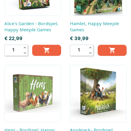
Alice's Garden - Bordspel,
Hamlet, Happy Meeple
Happy Meeple Games
Games
Prijs
Prijs
€ 22,99
€ 39,99
expand_less
expand_less


expand_more
expand_more
Hens - Bordspel, Happy
Applejack- Bordspel,