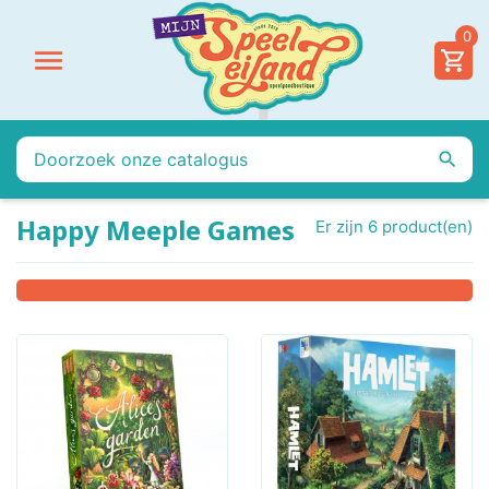
0


Happy Meeple Games
Er zijn 6 product(en)