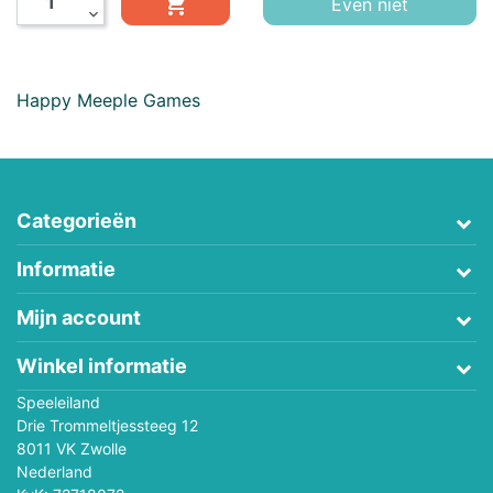

Even niet
expand_more
Happy Meeple Games
Categorieën
Informatie
Mijn account
Winkel informatie
Speeleiland
Drie Trommeltjessteeg 12
8011 VK Zwolle
Nederland