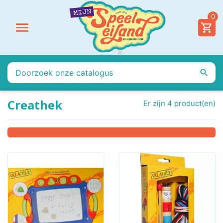
0


Creathek
Er zijn 4 product(en)