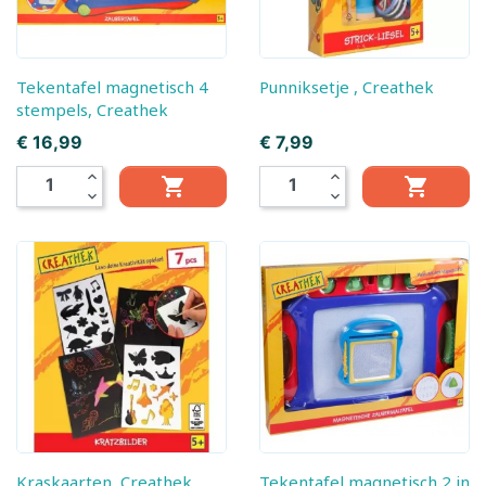
Tekentafel magnetisch 4
Punniksetje , Creathek
stempels, Creathek
Prijs
Prijs
€ 16,99
€ 7,99
expand_less
expand_less


expand_more
expand_more
Kraskaarten, Creathek
Tekentafel magnetisch 2 in