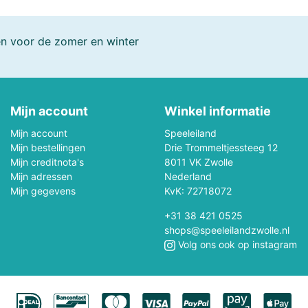
Brio
Little Dutch,
Brixies
Little Dutch
Creatief
Bunny
en voor de zomer en winter
ByAstrup
CADA Bouwsyste
Little Dutch,
Little Dutch
Charlie Bears
Forest Friends
Clementoni
Safari Frien
Mijn account
Winkel informatie
Connetix
Crafthub
Mijn account
Speeleiland
Mijn bestellingen
Create - It
Drie Trommeltjessteeg 12
Creathek
Mijn creditnota's
8011 VK Zwolle
Mijn adressen
Nederland
DF Models
Diddl
Mijn gegevens
KvK: 72718072
D- Toys
Educa
+31 38 421 0525
shops@speeleilandzwolle.nl
Volg ons ook op instagram
Eureka Breinpuzzels
EWA
Exploding Kittens Inc.
Falcon