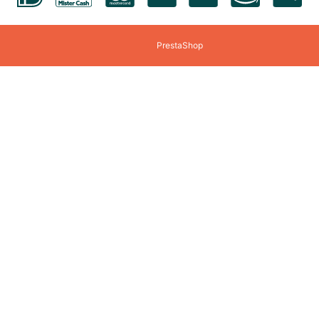
Fishertechnik
Fridolin
Games-Workshop
Gear 2 Play RC
PrestaShop
Gobble Hill
Goliath
Gundam
Haba
Happy Horse
Happy Meeple Ga
Heller
Herpa
Het Muizenhuis
HKM Sports
Hotwheels
House Of Puzzles
Identity Games
Italeri
Jellycat
Join Clips