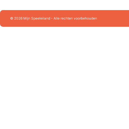
Faller
Fehn
Freek Vonk
Funko POP!
© 2026 Mijn Speeleiland - Alle rechten voorbehouden
Geomag
Gibsons
Götz
Grafika
Hansa Creation
Hapé
Harrows
Heless
Heye
Hermann Teddy
Hollie
Holztiger
Hubelino
Huzzle - Cast
JaBaDaBaDo
Janod