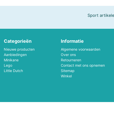
Boogie Bee
Bresser, Freek Vonk
Sport artikel
Bruder
Bruynzeel
Carrera
Carson RC
Categorieën
Informatie
Cloudberries Jigsaw
Cobble Hill
Nieuwe producten
Algemene voorwaarden
Aanbiedingen
Crafty Ponies
Over ons
Creall
Minikane
Retourneren
Lego
Contact met ons opnemen
Cutebee
Darda
Little Dutch
Sitemap
Winkel
Djeco
Dolce Toys
EeBoo Jigsaw
Enjoy Puzzle
Eurographics
EXost