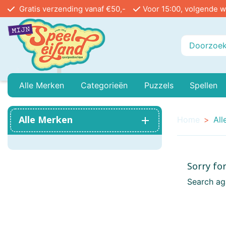
Gratis verzending vanaf €50,-
Voor 15:00, volgende w
Alle Merken
Categorieën
Puzzels
Spellen
Playmobil
Baby Peuter En Kleuter
999 Games
Legpuzzels In Stu
Buiten
Alle Merken
Home
All
Ammo
Buitenspeelgoed
Angel Toys
Vloerpuzzels
Educa
Sorry fo
Airfix
Treinen
Asmodee
Reacti
Search ag
Bayer Classic
Poppenhuis
Bblocks
Circu
Bicycle
Mini Houses / Book Nook DIY
Blue Orange Games