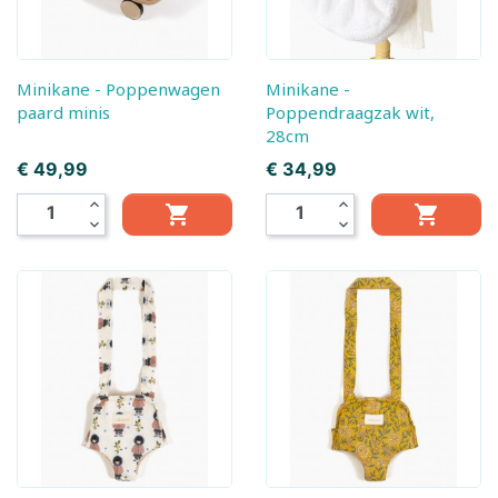
Minikane - Poppenwagen
Minikane -
paard minis
Poppendraagzak wit,
28cm
Prijs
Prijs
€ 49,99
€ 34,99
expand_less
expand_less


expand_more
expand_more