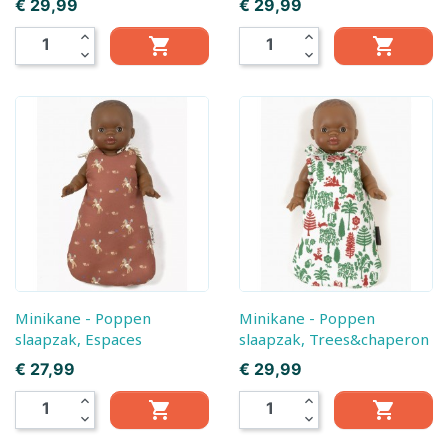
Prijs
Prijs
€ 29,99
€ 29,99
expand_less
expand_less


expand_more
expand_more
Minikane - Poppen
Minikane - Poppen
slaapzak, Espaces
slaapzak, Trees&chaperon
Prijs
Prijs
€ 27,99
€ 29,99
expand_less
expand_less


expand_more
expand_more