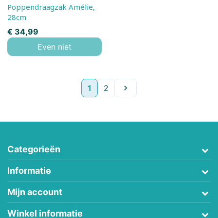
Poppendraagzak Amélie,
28cm
Prijs
€ 34,99
Even niet
Volgende
1
2

Categorieën
Informatie
Mijn account
Winkel informatie