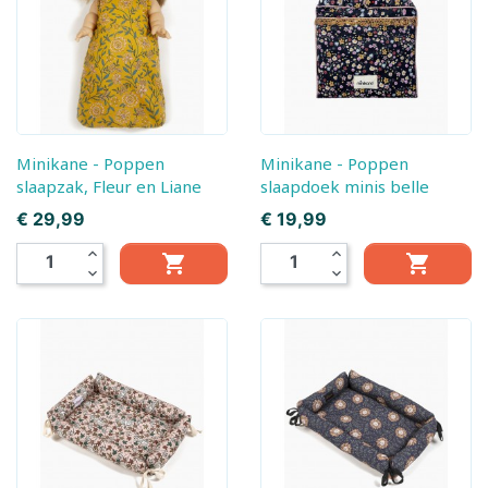
Minikane - Poppen
Minikane - Poppen
slaapzak, Fleur en Liane
slaapdoek minis belle
Prijs
Prijs
€ 29,99
€ 19,99
expand_less
expand_less


expand_more
expand_more