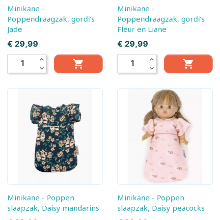
Minikane -
Minikane -
Poppendraagzak, gordi's
Poppendraagzak, gordi's
Jade
Fleur en Liane
Prijs
Prijs
€ 29,99
€ 29,99
expand_less
expand_less


expand_more
expand_more
Minikane - Poppen
Minikane - Poppen
slaapzak, Daisy mandarins
slaapzak, Daisy peacocks