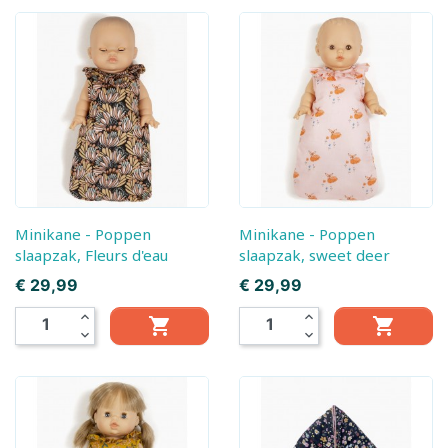
Minikane - Poppen
Minikane - Poppen
slaapzak, Fleurs d'eau
slaapzak, sweet deer
Prijs
Prijs
€ 29,99
€ 29,99
expand_less
expand_less


expand_more
expand_more