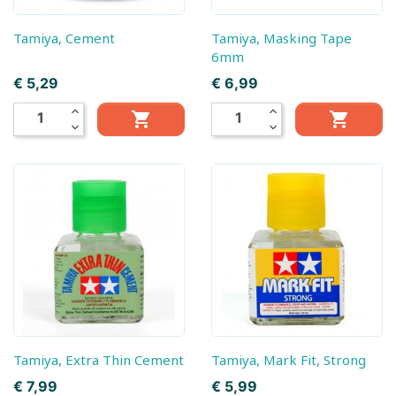
Tamiya, Cement
Tamiya, Masking Tape
6mm
Prijs
Prijs
€ 5,29
€ 6,99
expand_less
expand_less


expand_more
expand_more
Tamiya, Extra Thin Cement
Tamiya, Mark Fit, Strong
Prijs
Prijs
€ 7,99
€ 5,99