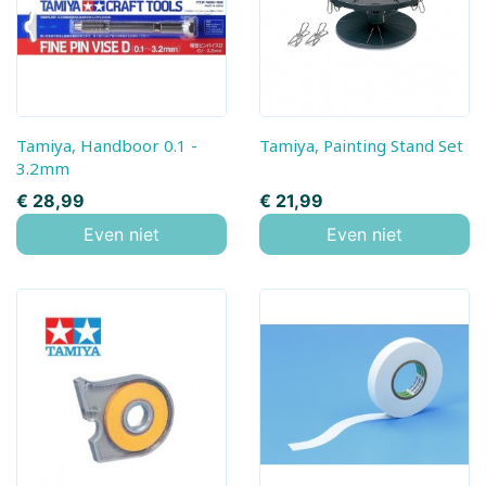
Tamiya, Handboor 0.1 -
Tamiya, Painting Stand Set
3.2mm
Prijs
Prijs
€ 28,99
€ 21,99
Even niet
Even niet