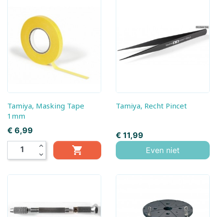
Tamiya, Masking Tape
Tamiya, Recht Pincet
1mm
Prijs
€ 6,99
Prijs
€ 11,99
expand_less

Even niet
expand_more