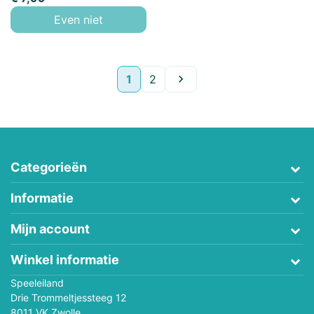
Even niet
Volgende
1
2

Categorieën
Informatie
Mijn account
Winkel informatie
Speeleiland
Drie Trommeltjessteeg 12
8011 VK Zwolle