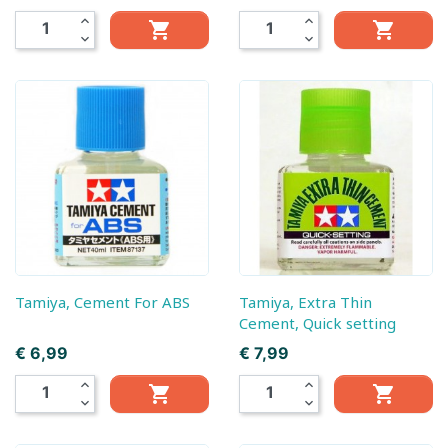
expand_less
expand_less


expand_more
expand_more
Tamiya, Cement For ABS
Tamiya, Extra Thin
Cement, Quick setting
Prijs
Prijs
€ 6,99
€ 7,99
expand_less
expand_less


expand_more
expand_more