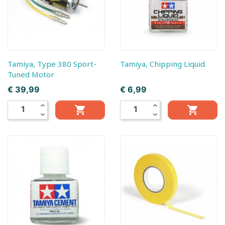
Tamiya, Type 380 Sport-
Tamiya, Chipping Liquid.
Tuned Motor
Prijs
Prijs
€ 39,99
€ 6,99
expand_less
expand_less


expand_more
expand_more