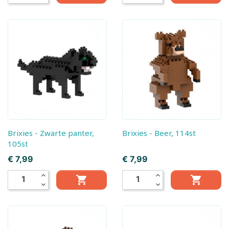
Brixies - Zwarte panter,
Brixies - Beer, 114st
105st
Prijs
Prijs
€ 7,99
€ 7,99
expand_less
expand_less


expand_more
expand_more