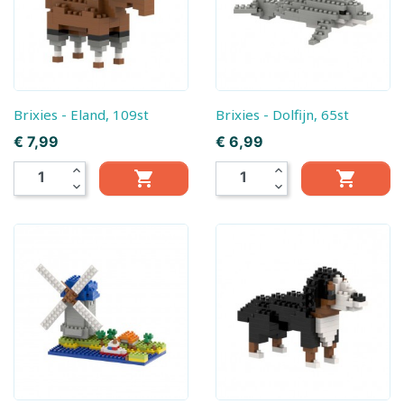
Brixies - Eland, 109st
Brixies - Dolfijn, 65st
Prijs
Prijs
€ 7,99
€ 6,99
expand_less
expand_less


expand_more
expand_more