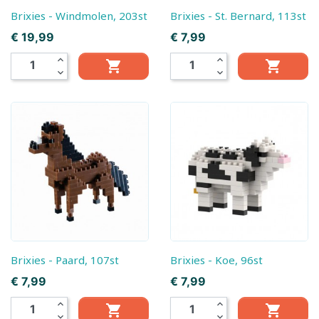
Brixies - Windmolen, 203st
Brixies - St. Bernard, 113st
Prijs
Prijs
€ 19,99
€ 7,99
expand_less
expand_less


expand_more
expand_more
Brixies - Paard, 107st
Brixies - Koe, 96st
Prijs
Prijs
€ 7,99
€ 7,99
expand_less
expand_less


expand_more
expand_more