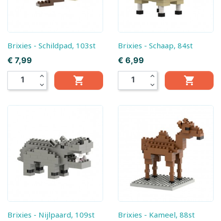
Brixies - Schildpad, 103st
Brixies - Schaap, 84st
Prijs
Prijs
€ 7,99
€ 6,99
expand_less
expand_less


expand_more
expand_more
Brixies - Nijlpaard, 109st
Brixies - Kameel, 88st