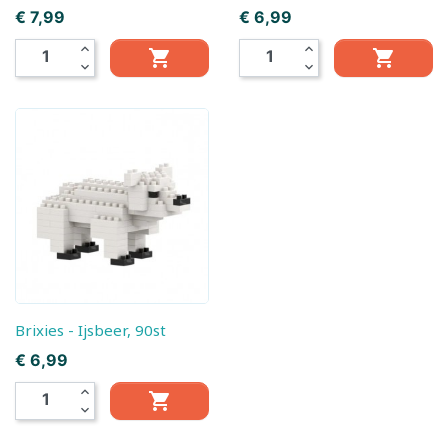
Prijs
Prijs
€ 7,99
€ 6,99
expand_less
expand_less


expand_more
expand_more
Brixies - Ijsbeer, 90st
Prijs
€ 6,99
expand_less

expand_more