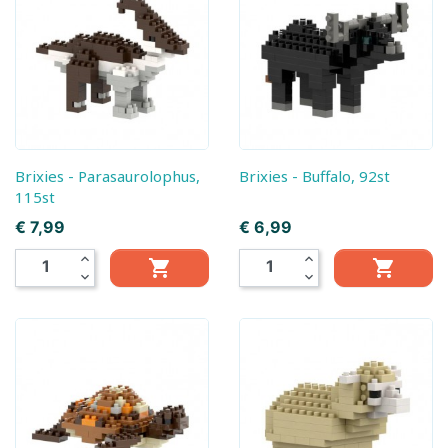
Brixies - Parasaurolophus,
Brixies - Buffalo, 92st
115st
Prijs
Prijs
€ 7,99
€ 6,99
expand_less
expand_less


expand_more
expand_more