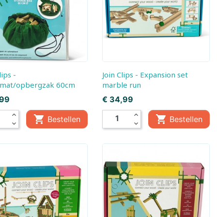
, Baby
Little Dutch,
Little Dutch, Fairy
Boekjes
Garden
em
ds
Join Clips - Expansion set
lmat/opbergzak 60cm
marble run
Prijs
,99
€ 34,99
expand_less
expand_less


Bestellen
Bestellen
expand_more
expand_more