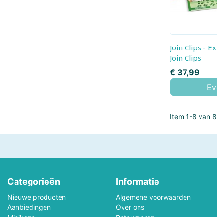
Faller
Fehn
Freek Vonk
Funko POP!
Join Clips - Expension set 280
Geomag
Gibsons
Join Clips
Prijs
€ 37,99
Götz
Grafika
Ev
Hansa Creation
Hapé
Item 1-8 van 8 
Harrows
Heless
Heye
Hermann Teddy
Hollie
Holztiger
Categorieën
Informatie
Hubelino
Huzzle - Cast
Nieuwe producten
Algemene voorwaarden
Aanbiedingen
Over ons
JaBaDaBaDo
Janod