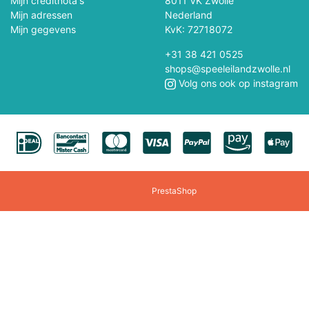
Mijn creditnota's
8011 VK Zwolle
Mijn adressen
Nederland
Jouéco
Jumbo
Mijn gegevens
KvK: 72718072
+31 38 421 0525
Kaido House
Kaloo
shops@speeleilandzwolle.nl
Volg ons ook op instagram
Kibri
Kids Globe
Klorofil
Klein
Larsen
Lego
PrestaShop
Lilliputiëns
Llorens
Lumibricks
Lundby
Maisto
Majorette Voertui
Marvel
Märklin