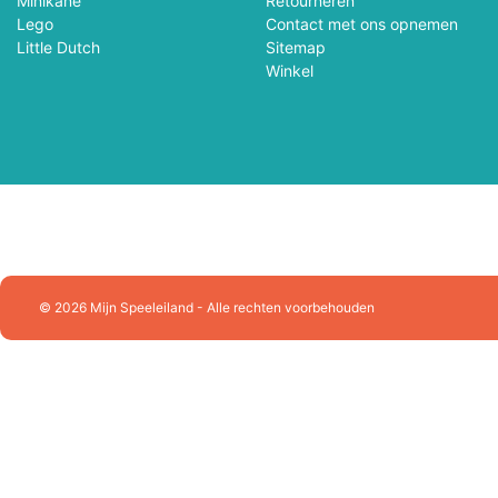
Minikane
Retourneren
Lego
Contact met ons opnemen
John Toy
Jolly Dutch
Little Dutch
Sitemap
Winkel
Jumbo Spellen
Just Games
Kapla
Käthe Krusse
Kids At Work
Kinderfeets
Kosmos
Lalaboom
© 2026 Mijn Speeleiland - Alle rechten voorbehouden
Lena
Le Toy Van
Loco Leerspellen
L.O.L. Surprise
Magna-Tiles
Magnolia Puzzle
Mattel
Marius Van Dokkum