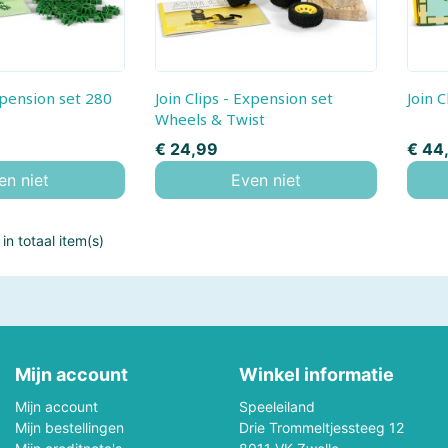
Fishertechnik
Fridolin
Games-Workshop
Gear 2 Play RC
Join Clips - Expension set
Join 
Gobble Hill
Goliath
Wheels & Twist
Prijs
Prijs
€ 24,99
€ 44
Gundam
Haba
en niet
Even niet
Happy Horse
Happy Meeple Ga
in totaal item(s)
Heller
Herpa
Het Muizenhuis
HKM Sports
Hotwheels
House Of Puzzles
Mijn account
Winkel informatie
Identity Games
Italeri
Mijn account
Speeleiland
Mijn bestellingen
Drie Trommeltjessteeg 12
Jellycat
Join Clips