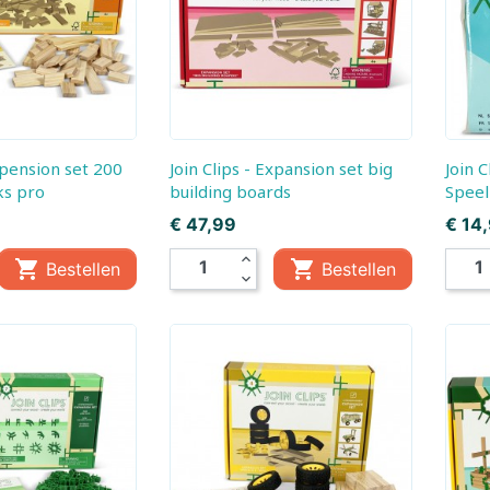
Brio
Little Dutch,
Brixies
Little Dutch
Creatief
Bunny
ByAstrup
CADA Bouwsyste
Little Dutch,
Little Dutch
Charlie Bears
Forest Friends
Clementoni
Safari Frien
Join Clips - Expansion set big
Join Clips -
Connetix
Crafthub
ks pro
building boards
Spee
Prijs
Prijs
€ 47,99
€ 14
Create - It
Creathek
expand_less


Bestellen
Bestellen
expand_more
DF Models
Diddl
D- Toys
Educa
Eureka Breinpuzzels
EWA
Exploding Kittens Inc.
Falcon