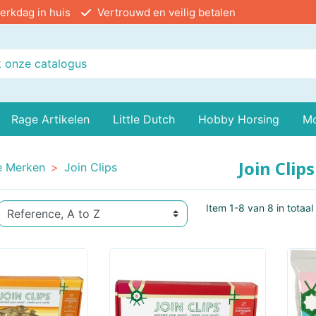
erkdag in huis
Vertrouwd en veilig betalen
Rage Artikelen
Little Dutch
Hobby Horsing
M
kjes
 Spellen
Bekende Personages
Grote Stukken Puzzels
Alipson Puzzle
Little Dutch,
Coöperatieve Spellen
Leesboekjes
Kinderpuzzels
Amia
Join Clips
Little Dutch,
Dob
e Merken
Join Clips
Deco
Farm
tievespellen
Hobby En Knutselen
Puzzel Hulpjes
Aquabeads
Kaartspellen
Knuffels
3d Puzzels
Aquaplay
Kin
Item 1-8 van 8 in totaal
Little Dutch,
Little Dutch
e Spellen
Muziek
Auhagen
Nijntje
Solitairspel
Vervoer
Balody
Sailors Bay
Spe
s/Jongleer Spellen
Rollenspel
BBR Models
Voetbal/ Biliart Tafels
Schoolartikelen
BBurago
Log
Little Dutch, Baby
Little Dutch
Spe
Bolz Muziek Instrumenten
Hout
Bosch Mini
Kleding