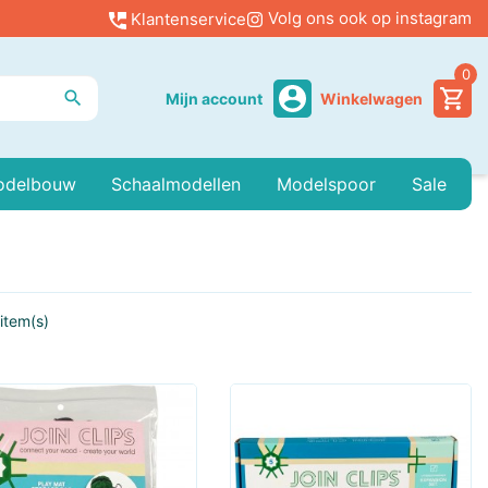
Volg ons ook op instagram
Klantenservice
0

Mijn account
Winkelwagen
odelbouw
Schaalmodellen
Modelspoor
Sale
 Little
belspellen
Houtbouw
Noppenpuzzels
Bouw-En-Constructie
Little Dutch,
Personenauto's
Plasticbouw
Darten
Verven
Little Dutch, Little
Race-
Lijmen
Vracht
Flowers&Butterflies
Goose
Auto's
derspellen
Accessoires
Leren En Experimenteren
Metaalbouw
Partyspellen
 item(s)
,
Little Dutch,
Motoren/Brommers
Little Dutch,
Militair
Hulpdi
l Accessoires
Poppen En Accessoires
Poppen
Twee Persoons Spellen
Keuken En
Landbouw
Verzorging
ica Puzzels En
Speelfiguren
,
llen
Little Dutch,
Little Dutch,
Muziekdoosjes
Servies