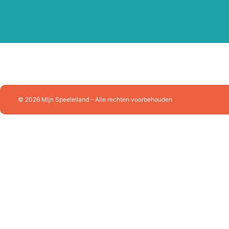
Playforever
Plus Plus
Puzzelman
Queen Games
Racer RC
Ravensburger
Rolife
Rowood
© 2026 Mijn Speeleiland - Alle rechten voorbehouden
Schleich
Schmidt
SES Creative
Sluban Constructie
Skrallan
Smartgames
Sonny Angel
Souza!
Splash Fun
Stabilo
Sylvanian Families
Tactic