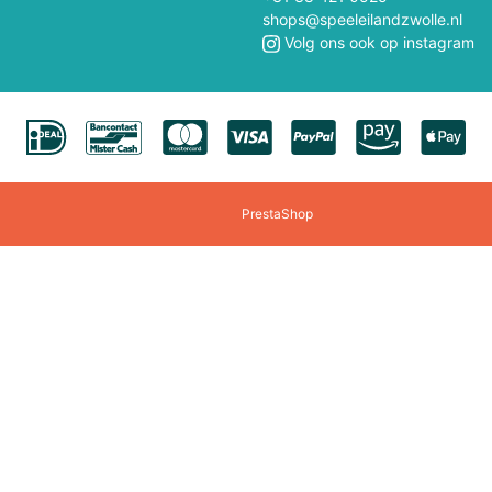
Polly Pocket
Professor Puzzle
shops@speeleilandzwolle.nl
Volg ons ook op instagram
Quercetti
Rainbow High
Revell
Rokr
Rocksaws Jigsaw
Rubens Barn
PrestaShop
Scratch
Schuco
Sigikid
Siku
Smartmax
Solido
Speedzone
Spielmaus
Steffi/Evi
Steiff
Tamiya
Teifoc