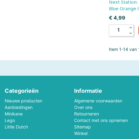
Next Station: London, Refill
Melissa & Doug
Mellipou
Blue Orange
Prijs
€ 4,99
Micky
Minecraft
expand_less
expand_more
Ministeck
Minitrix
Item 1-14 van 1
MotorMax
Mr.Playwood
Natural Games
Nerf
Noch
Norev
Categorieën
Informatie
Orange Toys
Otter House Puzzel
Nieuwe producten
Algemene voorwaarden
Aanbiedingen
Over ons
PanTasy
Paolareina
Minikane
Retourneren
Lego
Contact met ons opnemen
Pieces & Peace Puzzels
Piece Of Mind
Little Dutch
Sitemap
Winkel