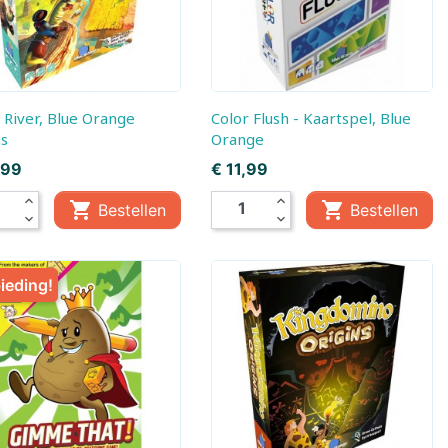
Color Flush - Kaartspel, Blue
s
Orange
Prijs
,99
€ 11,99
mes
expand_less
expand_less


Bestellen
Bestellen
expand_more
expand_more
ieding!