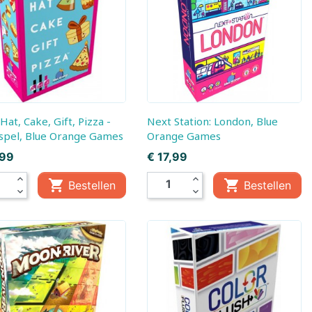
, Baby
Little Dutch,
Little Dutch, Fairy
Boekjes
Garden
em
ds
Next Station: London, Blue
spel, Blue Orange Games
Orange Games
Prijs
,99
€ 17,99
expand_less
expand_less


Bestellen
Bestellen
expand_more
expand_more