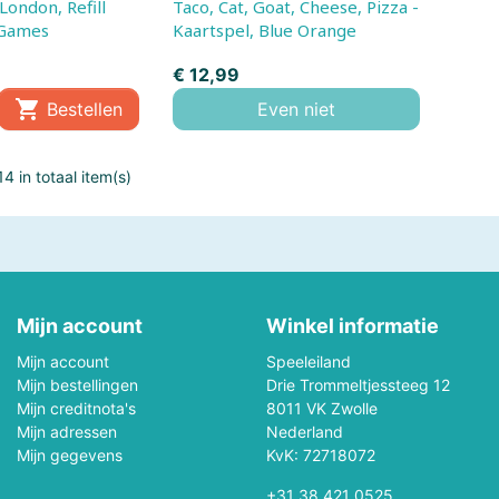
Taco, Cat, Goat, Cheese, Pizza -
Mepal
Metal Earth
 Games
Kaartspel, Blue Orange
Prijs
€ 12,99
Mini GT
Minikane

Bestellen
Even niet
Monchhichi
Monster Jam
4 in totaal item(s)
Mr & Mrs Tin
My First
New Sports
NICI
Oball
Occre
Mijn account
Winkel informatie
s
Outdoor Active
Palm Pals
Mijn account
Speeleiland
Mijn bestellingen
Drie Trommeltjessteeg 12
Piatnik
Picasso-Tiles
Mijn creditnota's
8011 VK Zwolle
Mijn adressen
Nederland
Pixel Hobby
Plantoys
Mijn gegevens
KvK: 72718072
+31 38 421 0525