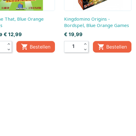
Kingdomino Origins -
s
Bordspel, Blue Orange Games
Prijs
Prijs
€ 12,99
€ 19,99
99
expand_less
expand_less


Bestellen
Bestellen
expand_more
expand_more
gen