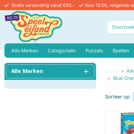
Gratis verzending vanaf €50,-
Voor 15:00, volgende w
Alle Merken
Categorieën
Puzzels
Spellen
Playmobil
Baby Peuter En Kleuter
999 Games
Legpuzzels In Stu
Buiten
Alle Merken
Home
All
Blue Or
Ammo
Buitenspeelgoed
Angel Toys
Vloerpuzzels
Educa
Sorteer op:
Airfix
Treinen
Asmodee
Reacti
Bayer Classic
Poppenhuis
Bblocks
Circu
Bicycle
Mini Houses / Book Nook DIY
Blue Orange Games