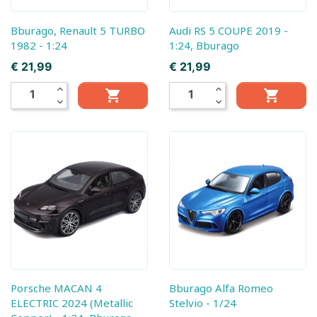
Bburago, Renault 5 TURBO
Audi RS 5 COUPE 2019 -
1982 - 1:24
1:24, Bburago
Prijs
Prijs
€ 21,99
€ 21,99
expand_less
expand_less


expand_more
expand_more
Porsche MACAN 4
Bburago Alfa Romeo
ELECTRIC 2024 (Metallic
Stelvio - 1/24