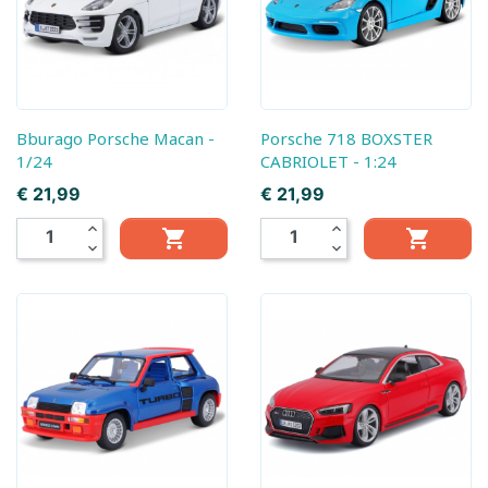
Bburago Porsche Macan -
Porsche 718 BOXSTER
1/24
CABRIOLET - 1:24
Prijs
Prijs
€ 21,99
€ 21,99
expand_less
expand_less


expand_more
expand_more