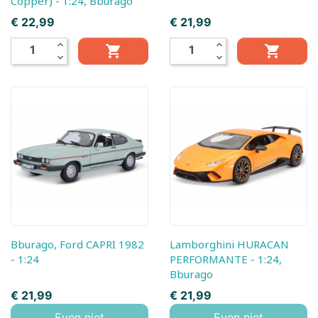
Copper) - 1:24, Bburago
Prijs
Prijs
€ 22,99
€ 21,99
expand_less
expand_less


expand_more
expand_more
Bburago, Ford CAPRI 1982
Lamborghini HURACAN
- 1:24
PERFORMANTE - 1:24,
Bburago
Prijs
Prijs
€ 21,99
€ 21,99
Even niet
Even niet