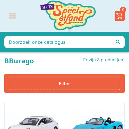
0


BBurago
Er zijn 8 product(en)
Filter