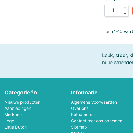
Melissa & Doug
Mellipou
expand_less
expand_more
Micky
Minecraft
Item 1-15 van 8
Ministeck
Minitrix
MotorMax
Mr.Playwood
Leuk, stoer, 
milieuvriendel
Natural Games
Nerf
Noch
Norev
Categorieën
Informatie
Orange Toys
Otter House Puzzel
Nieuwe producten
Algemene voorwaarden
PanTasy
Paolareina
Aanbiedingen
Over ons
Minikane
Retourneren
Lego
Pieces & Peace Puzzels
Contact met ons opnemen
Piece Of Mind
Little Dutch
Sitemap