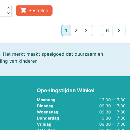
expand_less

Bestellen
expand_more
Volge
1
2
3
…
6

at. Het merkt maakt speelgoed dat duurzaam en
ding van kinderen.
Openingstijden Winkel
Maandag
13:00 - 17:30
Dinsdag
09:30 - 17:30
Woensdag
09:30 - 17:30
Donderdag
9:30 - 17:30
Vrijdag
09:30 - 17:30