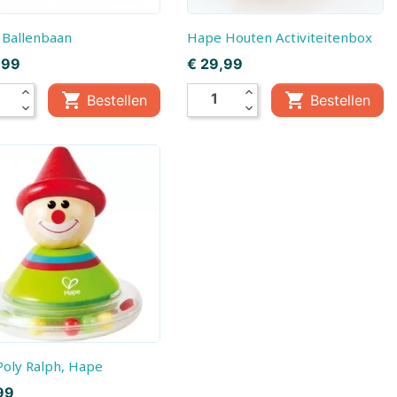
e Ballenbaan
Hape Houten Activiteitenbox
Prijs
,99
€ 29,99
expand_less
expand_less


Bestellen
Bestellen
expand_more
expand_more
gen
-Poly Ralph, Hape
99