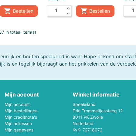
Mepal
Metal Earth
expand_less


Bestellen
Bestellen
expand_more
Mini GT
Minikane
7 in totaal item(s)
Monchhichi
Monster Jam
Mr & Mrs Tin
My First
kleurrijk en houten speelgoed is waar Hape bekend om sta
ijk is en tegelijk bijdraagt aan het prikkelen van de verbeel
New Sports
NICI
Oball
Occre
Mijn account
Winkel informatie
s
Outdoor Active
Palm Pals
Mijn account
Speeleiland
Piatnik
Picasso-Tiles
Mijn bestellingen
Drie Trommeltjessteeg 12
Mijn creditnota's
8011 VK Zwolle
Mijn adressen
Pixel Hobby
Nederland
Plantoys
Mijn gegevens
KvK: 72718072