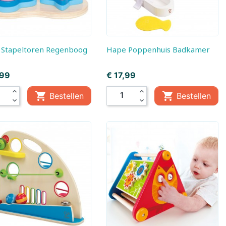
e Stapeltoren Regenboog
Hape Poppenhuis Badkamer
Prijs
,99
€ 17,99
expand_less
expand_less


Bestellen
Bestellen
mes
expand_more
expand_more