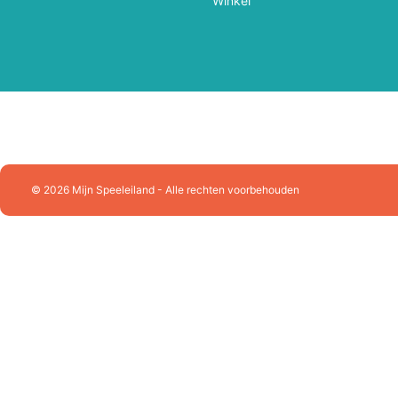
Winkel
Playforever
Plus Plus
Puzzelman
Queen Games
Racer RC
Ravensburger
Rolife
Rowood
Schleich
Schmidt
© 2026 Mijn Speeleiland - Alle rechten voorbehouden
SES Creative
Sluban Constructie
Skrallan
Smartgames
Sonny Angel
Souza!
Splash Fun
Stabilo
Sylvanian Families
Tactic