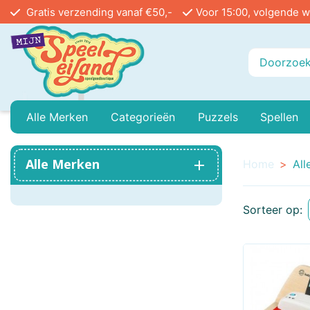
Gratis verzending vanaf €50,-
Voor 15:00, volgende w
Alle Merken
Categorieën
Puzzels
Spellen
Playmobil
Baby Peuter En Kleuter
999 Games
Legpuzzels In Stu
Buiten
Alle Merken
Home
All
Ammo
Buitenspeelgoed
Angel Toys
Vloerpuzzels
Educa
Sorteer op:
Airfix
Treinen
Asmodee
Reacti
Bayer Classic
Poppenhuis
Bblocks
Circu
Bicycle
Mini Houses / Book Nook DIY
Blue Orange Games