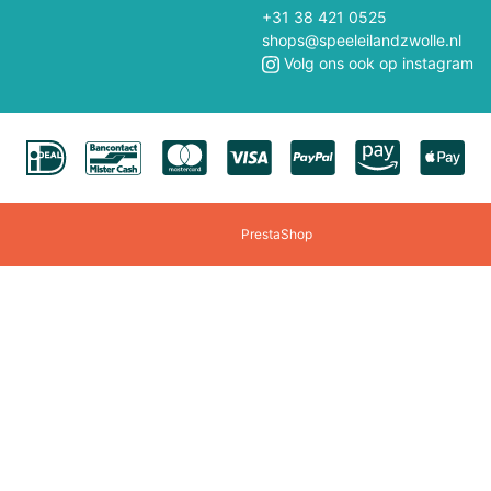
Polly Pocket
Professor Puzzle
+31 38 421 0525
shops@speeleilandzwolle.nl
Quercetti
Rainbow High
Volg ons ook op instagram
Revell
Rokr
Rocksaws Jigsaw
Rubens Barn
Scratch
Schuco
PrestaShop
Sigikid
Siku
Smartmax
Solido
Speedzone
Spielmaus
Steffi/Evi
Steiff
Tamiya
Teifoc