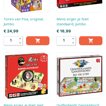
Toren van Pisa, original,
Mens erger je Niet
Jumbo
standaard, Jumbo
Prijs
Prijs
€ 24,99
€ 16,99
expand_less
expand_less


expand_more
expand_more
Mens erger je Niet met
Oudhollands Ganzenbord,