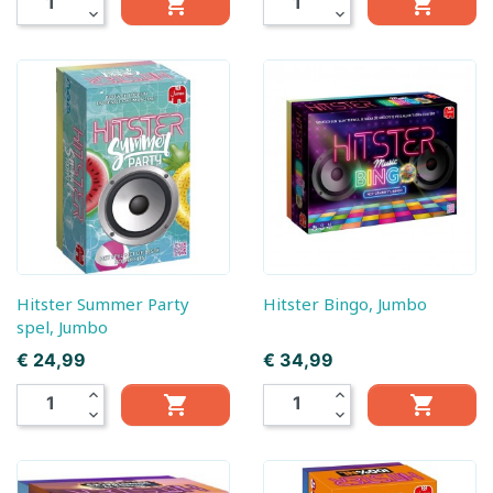


expand_more
expand_more
Hitster Summer Party
Hitster Bingo, Jumbo
spel, Jumbo
Prijs
Prijs
€ 24,99
€ 34,99
expand_less
expand_less


expand_more
expand_more