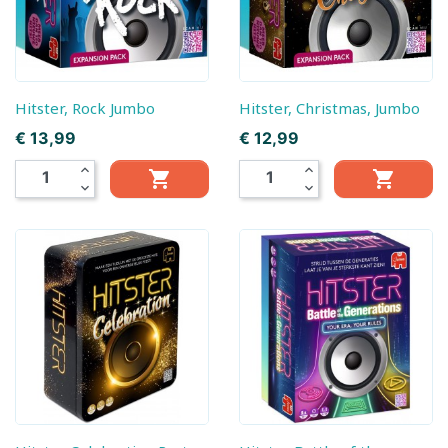
Hitster, Rock Jumbo
Hitster, Christmas, Jumbo
Prijs
Prijs
€ 13,99
€ 12,99
expand_less
expand_less


expand_more
expand_more