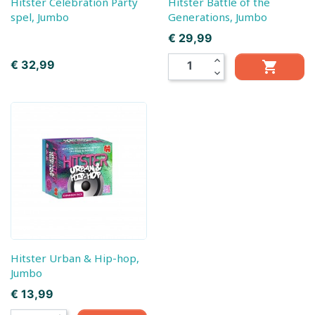
Hitster Celebration Party
Hitster Battle of the
spel, Jumbo
Generations, Jumbo
Prijs
€ 29,99
expand_less
Prijs
€ 32,99

expand_more
Hitster Urban & Hip-hop,
Jumbo
Prijs
€ 13,99