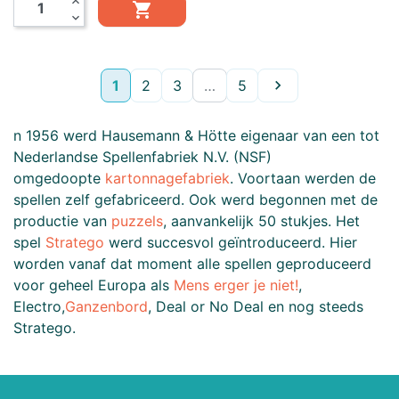
expand_less

expand_more
Volgende
1
2
3
…
5

n 1956 werd Hausemann & Hötte eigenaar van een tot
Nederlandse Spellenfabriek N.V. (NSF)
omgedoopte
kartonnagefabriek
. Voortaan werden de
spellen zelf gefabriceerd. Ook werd begonnen met de
productie van
puzzels
, aanvankelijk 50 stukjes. Het
spel
Stratego
werd succesvol geïntroduceerd. Hier
worden vanaf dat moment alle spellen geproduceerd
voor geheel Europa als
Mens erger je niet!
,
Electro,
Ganzenbord
, Deal or No Deal en nog steeds
Stratego.