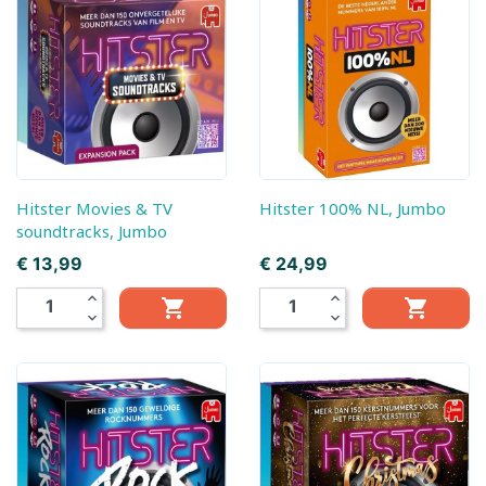
Hitster Movies & TV
Hitster 100% NL, Jumbo
soundtracks, Jumbo
Prijs
Prijs
€ 13,99
€ 24,99
expand_less
expand_less


expand_more
expand_more