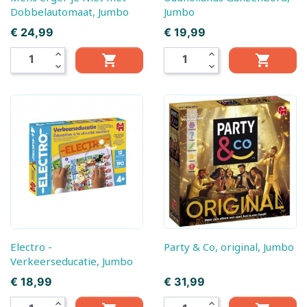
Dobbelautomaat, Jumbo
Jumbo
Prijs
Prijs
€ 24,99
€ 19,99
expand_less
expand_less


expand_more
expand_more
Electro -
Party & Co, original, Jumbo
Verkeerseducatie, Jumbo
Prijs
Prijs
€ 18,99
€ 31,99
expand_less
expand_less