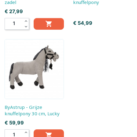
zadel
knuffelpony
Prijs
€ 27,99
expand_less
Prijs
€ 54,99

expand_more
ByAstrup - Grijze
knuffelpony 30 cm, Lucky
Prijs
€ 59,99
expand_less
