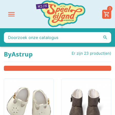
0


ByAstrup
Er zijn 23 product(en)