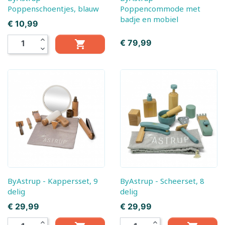
Poppenschoentjes, blauw
Poppencommode met
badje en mobiel
Prijs
€ 10,99
expand_less
Prijs
€ 79,99

expand_more
ByAstrup - Kappersset, 9
ByAstrup - Scheerset, 8
delig
delig
Prijs
Prijs
€ 29,99
€ 29,99
expand_less
expand_less