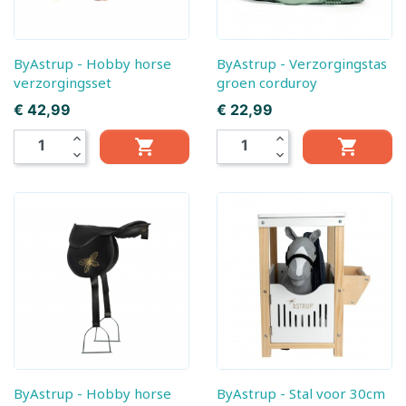
ByAstrup - Hobby horse
ByAstrup - Verzorgingstas
verzorgingsset
groen corduroy
Prijs
Prijs
€ 42,99
€ 22,99
expand_less
expand_less


expand_more
expand_more
ByAstrup - Hobby horse
ByAstrup - Stal voor 30cm