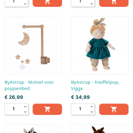


expand_more
expand_more
ByAstrup - Mobiel voor
ByAstrup - Knuffelpop,
poppenbed
Vigga
Prijs
Prijs
€ 26,99
€ 34,99
expand_less
expand_less


expand_more
expand_more