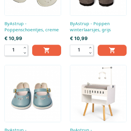
ByAstrup -
ByAstrup - Poppen
Poppenschoentjes, creme
winterlaarsjes, grijs
Prijs
Prijs
€ 10,99
€ 10,99
expand_less
expand_less


expand_more
expand_more
ByAstrup -
ByAstrup -