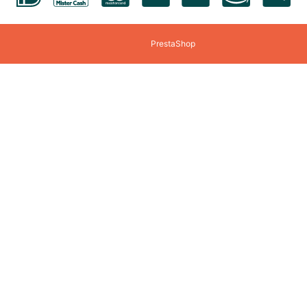
Fishertechnik
Fridolin
Games-Workshop
Gear 2 Play RC
PrestaShop
Gobble Hill
Goliath
Gundam
Haba
Happy Horse
Happy Meeple Ga
Heller
Herpa
Het Muizenhuis
HKM Sports
Hotwheels
House Of Puzzles
Identity Games
Italeri
Jellycat
Join Clips