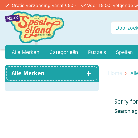
Gratis verzending vanaf €50,-
Voor 15:00, volgende w
Alle Merken
Categorieën
Puzzels
Spellen
Playmobil
Baby Peuter En Kleuter
999 Games
Legpuzzels In Stu
Buiten
Alle Merken
Home
All
Ammo
Buitenspeelgoed
Angel Toys
Vloerpuzzels
Educa
Sorry fo
Airfix
Treinen
Asmodee
Reacti
Search ag
Bayer Classic
Poppenhuis
Bblocks
Circu
Bicycle
Mini Houses / Book Nook DIY
Blue Orange Games