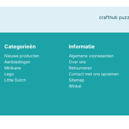
Boogie Bee
Bresser, Freek Vonk
crafthub puzz
Bruder
Bruynzeel
Carrera
Carson RC
Categorieën
Informatie
Cloudberries Jigsaw
Cobble Hill
Nieuwe producten
Algemene voorwaarden
Aanbiedingen
Crafty Ponies
Over ons
Creall
Minikane
Retourneren
Lego
Contact met ons opnemen
Cutebee
Darda
Little Dutch
Sitemap
Winkel
Djeco
Dolce Toys
EeBoo Jigsaw
Enjoy Puzzle
Eurographics
EXost