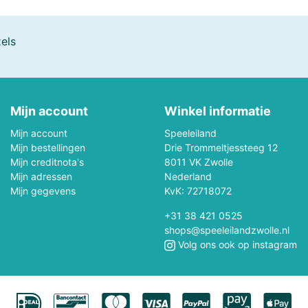
Brio
Little Dutch,
Brixies
Little Dutch
Creatief
Bunny
els
ByAstrup
CADA Bouwsyste
Little Dutch,
Little Dutch
Charlie Bears
Forest Friends
Clementoni
Safari Frien
Mijn account
Winkel informatie
Connetix
Crafthub
Mijn account
Speeleiland
Mijn bestellingen
Create - It
Drie Trommeltjessteeg 12
Creathek
Mijn creditnota's
8011 VK Zwolle
Mijn adressen
Nederland
DF Models
Diddl
Mijn gegevens
KvK: 72718072
D- Toys
Educa
+31 38 421 0525
shops@speeleilandzwolle.nl
Volg ons ook op instagram
Eureka Breinpuzzels
EWA
Exploding Kittens Inc.
Falcon