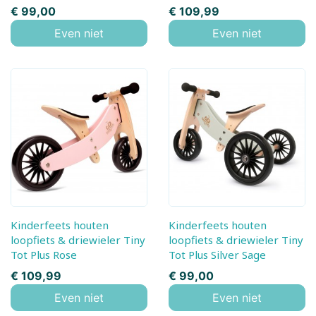
Prijs
Prijs
€ 99,00
€ 109,99
Even niet
Even niet
Kinderfeets houten
Kinderfeets houten
loopfiets & driewieler Tiny
loopfiets & driewieler Tiny
Tot Plus Rose
Tot Plus Silver Sage
Prijs
Prijs
€ 109,99
€ 99,00
Even niet
Even niet