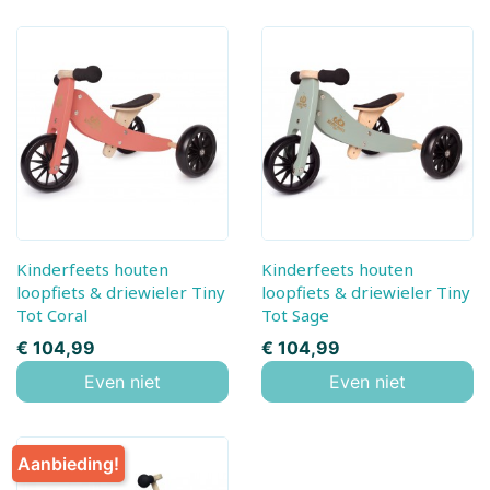
Kinderfeets houten
Kinderfeets houten
loopfiets & driewieler Tiny
loopfiets & driewieler Tiny
Tot Coral
Tot Sage
Prijs
Prijs
€ 104,99
€ 104,99
Even niet
Even niet
Aanbieding!