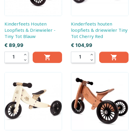
Kinderfeets Houten
Kinderfeets houten
Loopfiets & Driewieler -
loopfiets & driewieler Tiny
Tiny Tot Blauw
Tot Cherry Red
Prijs
Prijs
€ 89,99
€ 104,99
expand_less
expand_less


expand_more
expand_more