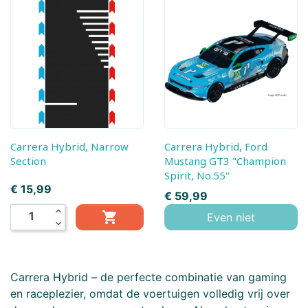
Carrera Hybrid, Narrow
Carrera Hybrid, Ford
Section
Mustang GT3 "Champion
Spirit, No.55"
Prijs
€ 15,99
Prijs
€ 59,99
expand_less

Even niet
expand_more
Carrera Hybrid – de perfecte combinatie van gaming
en raceplezier, omdat de voertuigen volledig vrij over