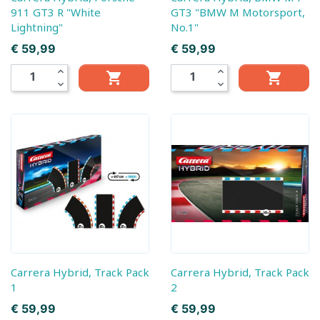
911 GT3 R "White
GT3 "BMW M Motorsport,
Lightning"
No.1"
Prijs
Prijs
€ 59,99
€ 59,99
expand_less
expand_less


expand_more
expand_more
Carrera Hybrid, Track Pack
Carrera Hybrid, Track Pack
1
2
Prijs
Prijs
€ 59,99
€ 59,99