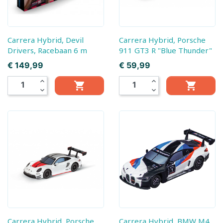
Carrera Hybrid, Devil
Carrera Hybrid, Porsche
Drivers, Racebaan 6 m
911 GT3 R "Blue Thunder"
Prijs
Prijs
€ 149,99
€ 59,99
expand_less
expand_less


expand_more
expand_more
Carrera Hybrid, Porsche
Carrera Hybrid, BMW M4