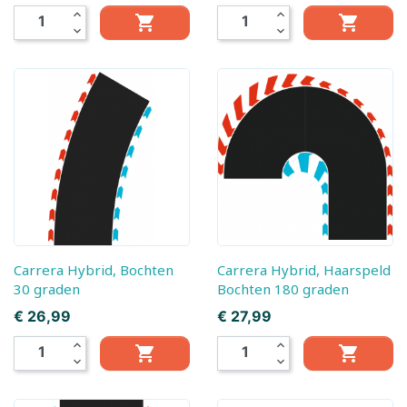
expand_less
expand_less


expand_more
expand_more
Carrera Hybrid, Bochten
Carrera Hybrid, Haarspeld
30 graden
Bochten 180 graden
Prijs
Prijs
€ 26,99
€ 27,99
expand_less
expand_less


expand_more
expand_more