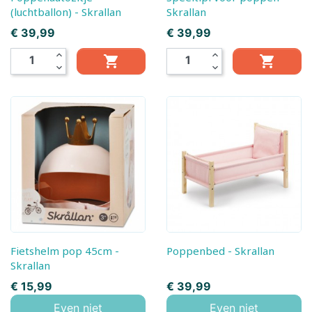
(luchtballon) - Skrallan
Skrallan
Prijs
Prijs
€ 39,99
€ 39,99
expand_less
expand_less


expand_more
expand_more
Fietshelm pop 45cm -
Poppenbed - Skrallan
Skrallan
Prijs
Prijs
€ 15,99
€ 39,99
Even niet
Even niet