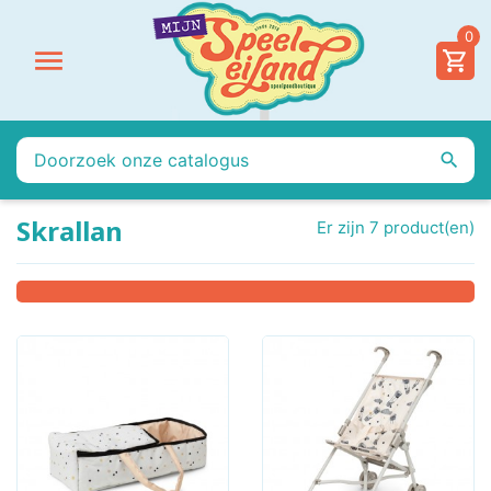
0


Skrallan
Er zijn 7 product(en)