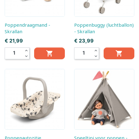
Poppendraagmand -
Poppenbuggy (luchtballon)
Skrallan
- Skrallan
Prijs
Prijs
€ 21,99
€ 23,99
expand_less
expand_less


expand_more
expand_more
Poppenautozitje
Speeltipi voor poppen -