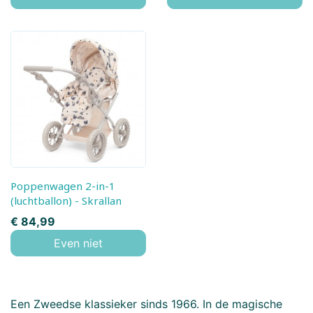
Poppenwagen 2-in-1
(luchtballon) - Skrallan
Prijs
€ 84,99
Even niet
Een Zweedse klassieker sinds 1966. In de magische