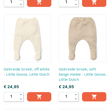
expand_less
expand_less


expand_more
expand_more
Gebreide broek, off white
Gebreide broek, soft
- Little Goose, Little Dutch
beige melee - Little Goose,
Little Dutch
Prijs
Prijs
€ 24,95
€ 24,95
expand_less
expand_less


expand_more
expand_more