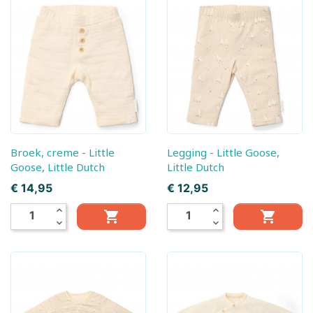
Broek, creme - Little
Legging - Little Goose,
Goose, Little Dutch
Little Dutch
Prijs
Prijs
€ 14,95
€ 12,95
expand_less
expand_less


expand_more
expand_more