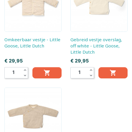
Omkeerbaar vestje - Little
Gebreid vestje overslag,
Goose, Little Dutch
off white - Little Goose,
Little Dutch
Prijs
Prijs
€ 29,95
€ 29,95
expand_less
expand_less


expand_more
expand_more