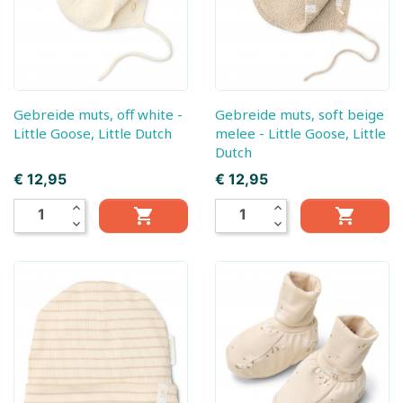
Gebreide muts, off white -
Gebreide muts, soft beige
Little Goose, Little Dutch
melee - Little Goose, Little
Dutch
Prijs
Prijs
€ 12,95
€ 12,95
expand_less
expand_less


expand_more
expand_more