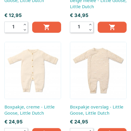
Goose, Little Dutch
beige melee - Little Goose,
Little Dutch
Prijs
Prijs
€ 12,95
€ 34,95
expand_less
expand_less


expand_more
expand_more
Boxpakje, creme - Little
Boxpakje overslag - Little
Goose, Little Dutch
Goose, Little Dutch
Prijs
Prijs
€ 24,95
€ 24,95