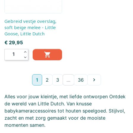
Gebreid vestje overslag,
soft beige melee - Little
Goose, Little Dutch
Prijs
€ 29,95
expand_less

expand_more
Volgende
1
2
3
…
36

Alles voor jouw kleintje, met liefde ontworpen Ontdek
de wereld van Little Dutch. Van knusse
babykameraccessoires tot houten speelgoed. Stijlvol,
zacht en met zorg gemaakt voor de mooiste
momenten samen.