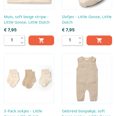
Muts, soft beige stripe -
Slofjes - Little Goose, Little
Little Goose, Little Dutch
Dutch
Prijs
Prijs
€ 7,95
€ 7,95
expand_less
expand_less


expand_more
expand_more
3-Pack sokjes - Little
Gebreid boxpakje, soft