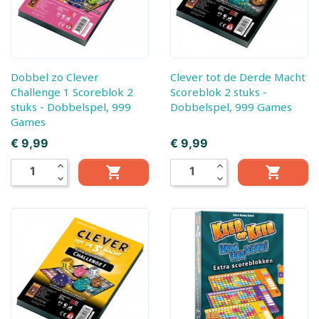
Dobbel zo Clever
Clever tot de Derde Macht
Challenge 1 Scoreblok 2
Scoreblok 2 stuks -
stuks - Dobbelspel, 999
Dobbelspel, 999 Games
Games
Prijs
Prijs
€ 9,99
€ 9,99
expand_less
expand_less


expand_more
expand_more