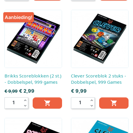
Aanbieding!
Brikks Scoreblokken (2 st.)
Clever Scoreblok 2 stuks -
- Dobbelspel, 999 games
Dobbelspel, 999 Games
Prijs
Prijs
€ 2,99
€ 9,99
€ 9,99
expand_less
expand_less


expand_more
expand_more