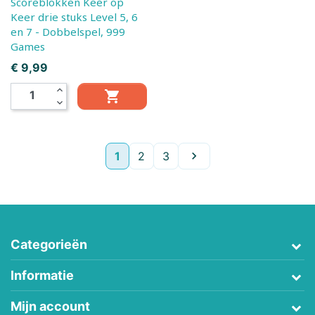
Scoreblokken Keer op
Keer drie stuks Level 5, 6
en 7 - Dobbelspel, 999
Games
Prijs
€ 9,99
expand_less

expand_more
Volgende
1
2
3

Categorieën
Informatie
Mijn account