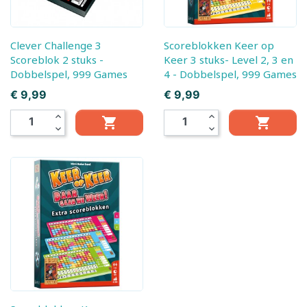
Clever Challenge 3
Scoreblokken Keer op
Scoreblok 2 stuks -
Keer 3 stuks- Level 2, 3 en
Dobbelspel, 999 Games
4 - Dobbelspel, 999 Games
Prijs
Prijs
€ 9,99
€ 9,99
expand_less
expand_less


expand_more
expand_more