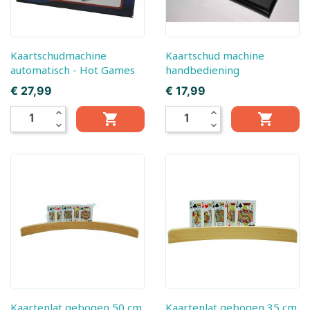
Kaartschudmachine
Kaartschud machine
automatisch - Hot Games
handbediening
Prijs
Prijs
€ 27,99
€ 17,99
expand_less
expand_less


expand_more
expand_more
Kaartenlat gebogen 50 cm
Kaartenlat gebogen 35 cm