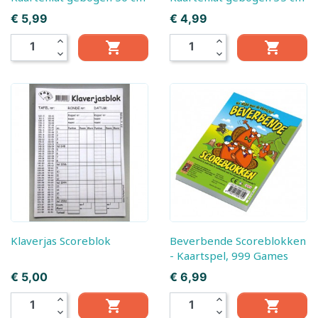
Prijs
Prijs
€ 5,99
€ 4,99
expand_less
expand_less


expand_more
expand_more
Klaverjas Scoreblok
Beverbende Scoreblokken
- Kaartspel, 999 Games
Prijs
Prijs
€ 5,00
€ 6,99
expand_less
expand_less


expand_more
expand_more