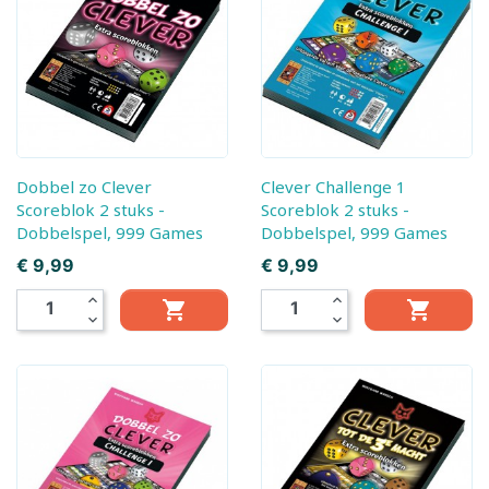
Dobbel zo Clever
Clever Challenge 1
Scoreblok 2 stuks -
Scoreblok 2 stuks -
Dobbelspel, 999 Games
Dobbelspel, 999 Games
Prijs
Prijs
€ 9,99
€ 9,99
expand_less
expand_less


expand_more
expand_more