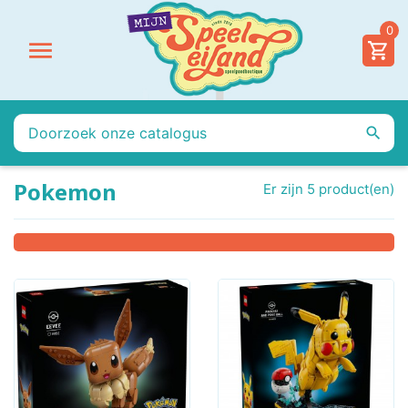
0


Pokemon
Er zijn 5 product(en)