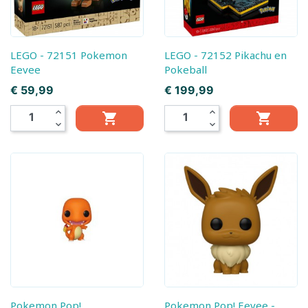
LEGO - 72151 Pokemon
LEGO - 72152 Pikachu en
Eevee
Pokeball
Prijs
Prijs
€ 59,99
€ 199,99
expand_less
expand_less


expand_more
expand_more
Pokemon Pop!
Pokemon Pop! Eevee -