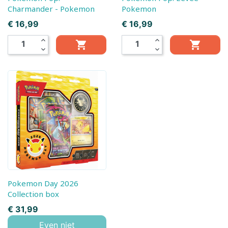
Charmander - Pokemon
Pokemon
Prijs
Prijs
€ 16,99
€ 16,99
expand_less
expand_less


expand_more
expand_more
Pokemon Day 2026
Collection box
Prijs
€ 31,99
Even niet