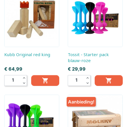
Kubb Original red king
Tossit - Starter pack
blauw-roze
Prijs
Prijs
€ 64,99
€ 29,99
expand_less
expand_less


expand_more
expand_more
Aanbieding!