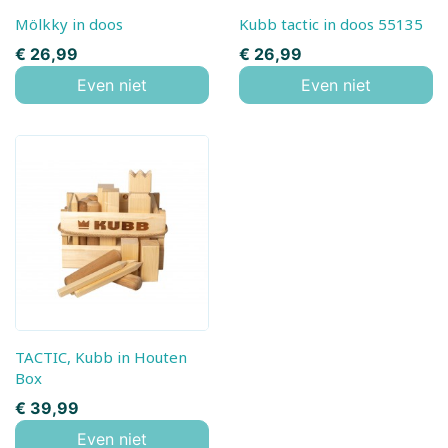
Mölkky in doos
Kubb tactic in doos 55135
Prijs
Prijs
€ 26,99
€ 26,99
Even niet
Even niet
TACTIC, Kubb in Houten
Box
Prijs
€ 39,99
Even niet