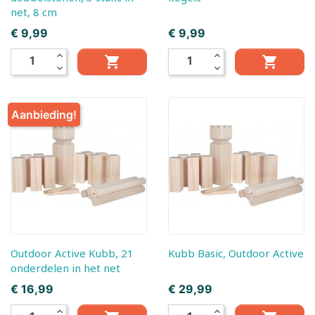
net, 8 cm
Prijs
Prijs
€ 9,99
€ 9,99
expand_less
expand_less


expand_more
expand_more
Aanbieding!
Outdoor Active Kubb, 21
Kubb Basic, Outdoor Active
onderdelen in het net
Prijs
Prijs
€ 16,99
€ 29,99
expand_less
expand_less