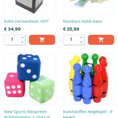
Kubb Dennenhout, HOT
Numbers Kubb basic
Prijs
Prijs
€ 34,99
€ 25,99
expand_less
expand_less


expand_more
expand_more
New Sports Neopreen
Kunststoffen Kegelspel - 9
dobbelstenen, 3 stuks in
kegels