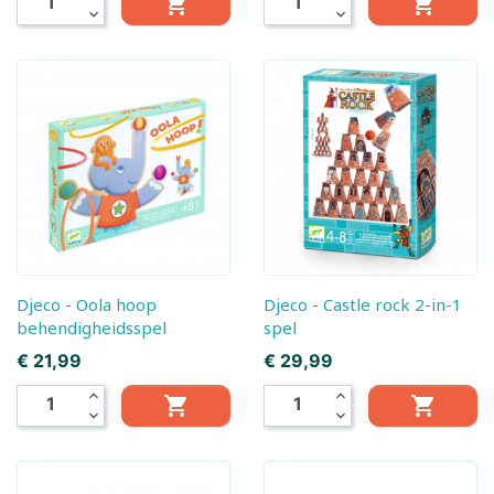


expand_more
expand_more
Djeco - Oola hoop
Djeco - Castle rock 2-in-1
behendigheidsspel
spel
Prijs
Prijs
€ 21,99
€ 29,99
expand_less
expand_less


expand_more
expand_more