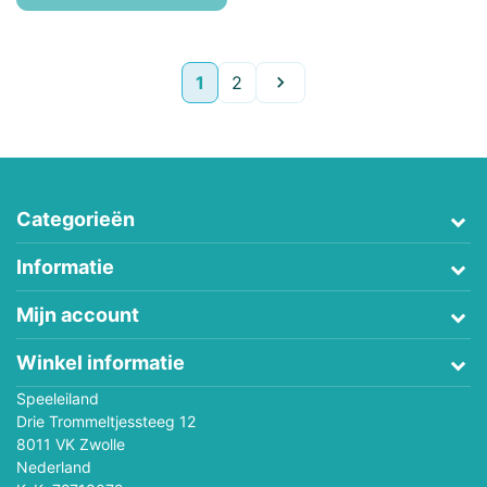
Volgende
1
2

Categorieën
Informatie
Mijn account
Winkel informatie
Speeleiland
Drie Trommeltjessteeg 12
8011 VK Zwolle
Nederland