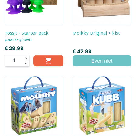
Tossit - Starter pack
Mölkky Original + kist
paars-groen
Prijs
€ 29,99
Prijs
€ 42,99
expand_less

Even niet
expand_more