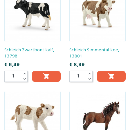
Schleich Zwartbont kalf,
Schleich Simmental koe,
13798
13801
Prijs
Prijs
€ 6,49
€ 8,99
expand_less
expand_less


expand_more
expand_more