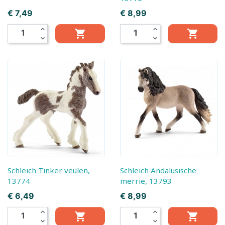
Prijs
Prijs
€ 7,49
€ 8,99
expand_less
expand_less


expand_more
expand_more
Schleich Tinker veulen,
Schleich Andalusische
13774
merrie, 13793
Prijs
Prijs
€ 6,49
€ 8,99
expand_less
expand_less


expand_more
expand_more