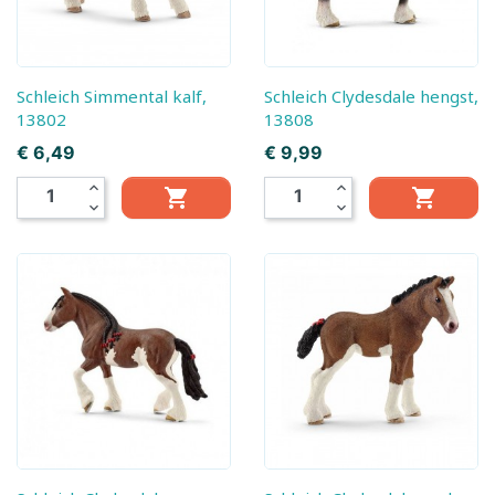
Schleich Simmental kalf,
Schleich Clydesdale hengst,
13802
13808
Prijs
Prijs
€ 6,49
€ 9,99
expand_less
expand_less


expand_more
expand_more