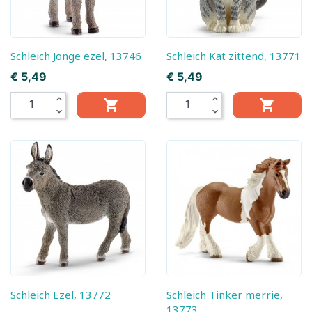
Schleich Jonge ezel, 13746
Schleich Kat zittend, 13771
Prijs
Prijs
€ 5,49
€ 5,49
expand_less
expand_less


expand_more
expand_more
Schleich Ezel, 13772
Schleich Tinker merrie,
13773