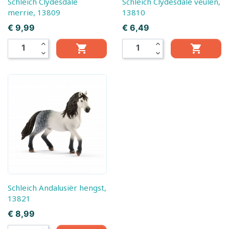
Schleich Clydesdale
Schleich Clydesdale veulen,
merrie, 13809
13810
Prijs
Prijs
€ 9,99
€ 6,49
expand_less
expand_less


expand_more
expand_more
Schleich Andalusiër hengst,
13821
Prijs
€ 8,99