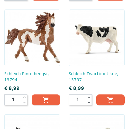
Schleich Pinto hengst,
Schleich Zwartbont koe,
13794
13797
Prijs
Prijs
€ 8,99
€ 8,99
expand_less
expand_less


expand_more
expand_more