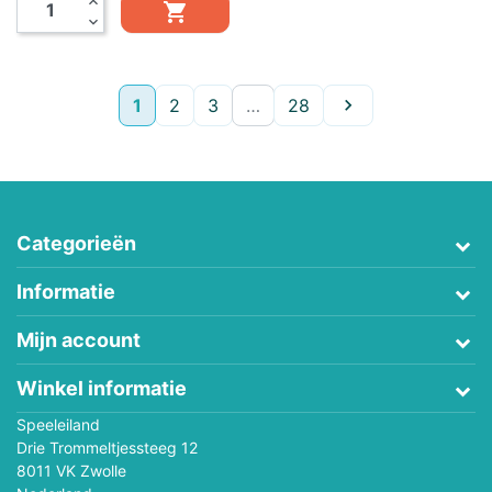
expand_less

expand_more
Volgende
1
2
3
…
28

Categorieën
Informatie
Mijn account
Winkel informatie
Speeleiland
Drie Trommeltjessteeg 12
8011 VK Zwolle