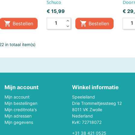
Schuco
Doorn
Mepal
Metal Earth
Prijs
Prijs
€ 15,99
€ 29
expand_less
Mini GT
Minikane


Bestellen
Bestellen
expand_more
Monchhichi
Monster Jam
2 in totaal item(s)
Mr & Mrs Tin
My First
New Sports
NICI
Oball
Occre
Mijn account
Winkel informatie
s
Outdoor Active
Palm Pals
Mijn account
Speeleiland
Mijn bestellingen
Drie Trommeltjessteeg 12
Piatnik
Picasso-Tiles
Mijn creditnota's
8011 VK Zwolle
Mijn adressen
Nederland
Mijn gegevens
KvK: 72718072
Pixel Hobby
Plantoys
+31 38 421 0525