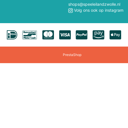
Polly Pocket
Professor Puzzle
shops@speeleilandzwolle.nl
Volg ons ook op instagram
Quercetti
Rainbow High
Revell
Rokr
Rocksaws Jigsaw
Rubens Barn
PrestaShop
Scratch
Schuco
Sigikid
Siku
Smartmax
Solido
Speedzone
Spielmaus
Steffi/Evi
Steiff
Tamiya
Teifoc