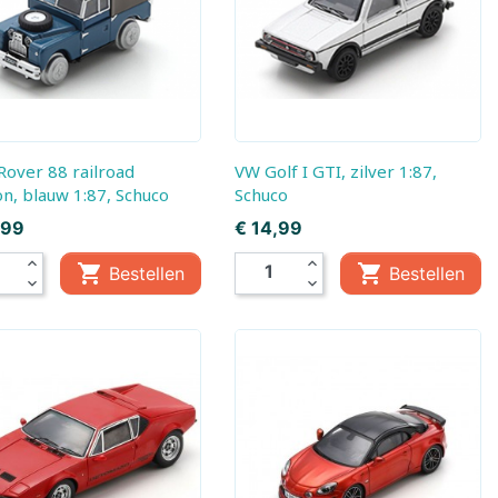
, Baby
Little Dutch,
Little Dutch, Fairy
Boekjes
Garden
em
ds
VW Golf I GTI, zilver 1:87,
on, blauw 1:87, Schuco
Schuco
Prijs
,99
€ 14,99
expand_less
expand_less


Bestellen
Bestellen
expand_more
expand_more