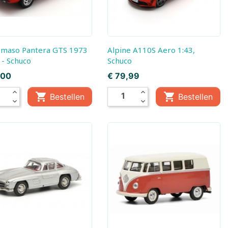
Alpine A110S Aero 1:43,
 - Schuco
Schuco
Prijs
,00
€ 79,99
expand_less
expand_less


Bestellen
Bestellen
mes
expand_more
expand_more