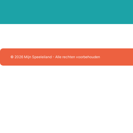
Playforever
Plus Plus
Puzzelman
Queen Games
Racer RC
Ravensburger
Rolife
Rowood
© 2026 Mijn Speeleiland - Alle rechten voorbehouden
Schleich
Schmidt
SES Creative
Sluban Constructie
Skrallan
Smartgames
Sonny Angel
Souza!
Splash Fun
Stabilo
Sylvanian Families
Tactic