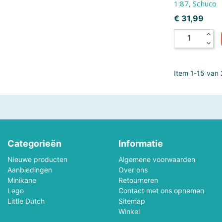
1:87, Schuco
Melissa & Doug
Mellipou
Prijs
€ 31,99
expand_less
Micky
Minecraft
expand_more
Ministeck
Minitrix
Item 1-15 van 2
MotorMax
Mr.Playwood
Natural Games
Nerf
Noch
Norev
Categorieën
Informatie
Orange Toys
Otter House Puzzel
Nieuwe producten
Algemene voorwaarden
Aanbiedingen
Over ons
PanTasy
Paolareina
Minikane
Retourneren
Lego
Contact met ons opnemen
Little Dutch
Sitemap
Pieces & Peace Puzzels
Piece Of Mind
Winkel