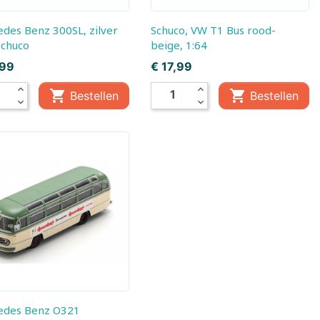
Schuco, VW T1 Bus rood-
Schuco
beige, 1:64
Prijs
,99
€ 17,99
expand_less
expand_less


Bestellen
Bestellen
expand_more
expand_more
gen