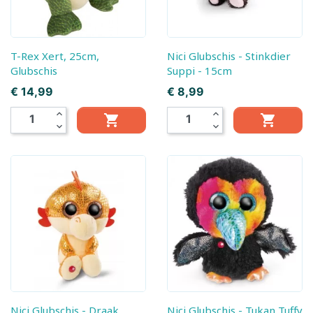
T-Rex Xert, 25cm,
Nici Glubschis - Stinkdier
Glubschis
Suppi - 15cm
Prijs
Prijs
€ 14,99
€ 8,99
expand_less
expand_less


expand_more
expand_more
Nici Glubschis - Draak
Nici Glubschis - Tukan Tuffy