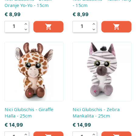
Oranje Yo-Yo - 15cm
- 15cm
Prijs
Prijs
€ 8,99
€ 8,99
expand_less
expand_less


expand_more
expand_more
Nici Glubschis - Giraffe
Nici Glubschis - Zebra
Halla - 25cm
Mankalita - 25cm
Prijs
Prijs
€ 14,99
€ 14,99
expand_less
expand_less