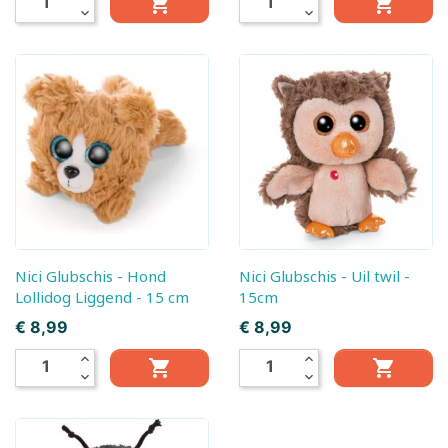


expand_more
expand_more
Nici Glubschis - Hond
Nici Glubschis - Uil twil -
Lollidog Liggend - 15 cm
15cm
Prijs
Prijs
€ 8,99
€ 8,99
expand_less
expand_less


expand_more
expand_more