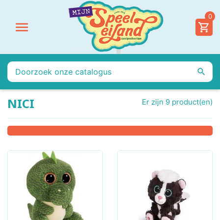
0


NICI
Er zijn 9 product(en)