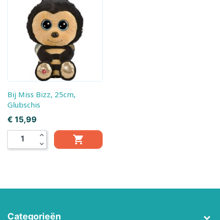
Bij Miss Bizz, 25cm,
Glubschis
Prijs
€ 15,99
expand_less

expand_more
Categorieën