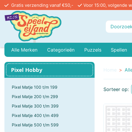
Gratis verzending vanaf €50,-
Voor 15:00, volgende w
Alle Merken
Categorieën
Puzzels
Spellen
Playmobil
Baby Peuter En Kleuter
999 Games
Legpuzzels In Stu
Buiten
Pixel Hobby
Home
All
Ammo
Buitenspeelgoed
Angel Toys
Vloerpuzzels
Educa
Pixel Matje 100 t/m 199
Sorteer op:
Airfix
Treinen
Asmodee
Reacti
Pixel Matje 200 t/m 299
Pixel Matje 300 t/m 399
Bayer Classic
Poppenhuis
Bblocks
Circu
Pixel Matje 400 t/m 499
Bicycle
Mini Houses / Book Nook DIY
Blue Orange Games
Pixel Matje 500 t/m 599