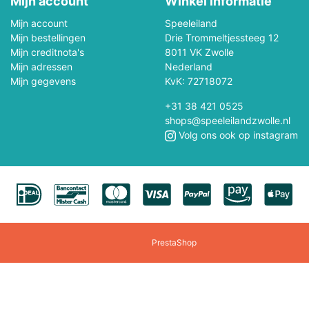
Mijn account
Winkel informatie
Polly Pocket
Professor Puzzle
Mijn account
Speeleiland
Mijn bestellingen
Quercetti
Drie Trommeltjessteeg 12
Rainbow High
Mijn creditnota's
8011 VK Zwolle
Mijn adressen
Nederland
Revell
Rokr
Mijn gegevens
KvK: 72718072
Rocksaws Jigsaw
Rubens Barn
+31 38 421 0525
shops@speeleilandzwolle.nl
Volg ons ook op instagram
Scratch
Schuco
Sigikid
Siku
Smartmax
Solido
Speedzone
Spielmaus
PrestaShop
Steffi/Evi
Steiff
Tamiya
Teifoc