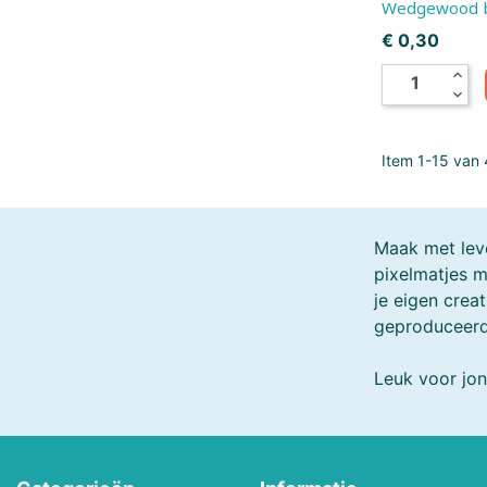
Wedgewood b
Melissa & Doug
Mellipou
Prijs
€ 0,30
expand_less
Micky
Minecraft
expand_more
Ministeck
Minitrix
Item 1-15 van 4
MotorMax
Mr.Playwood
Natural Games
Nerf
Maak met leve
pixelmatjes m
Noch
Norev
je eigen creat
geproduceerd.
Orange Toys
Otter House Puzzel
Leuk voor jon
PanTasy
Paolareina
Pieces & Peace Puzzels
Piece Of Mind