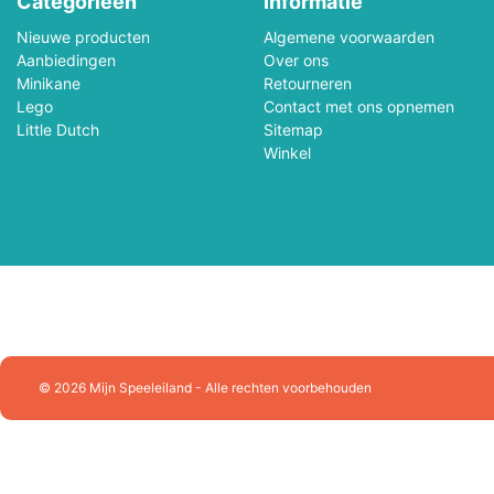
Categorieën
Informatie
Playforever
Plus Plus
Nieuwe producten
Algemene voorwaarden
Aanbiedingen
Puzzelman
Over ons
Queen Games
Minikane
Retourneren
Lego
Contact met ons opnemen
Racer RC
Ravensburger
Little Dutch
Sitemap
Winkel
Rolife
Rowood
Schleich
Schmidt
SES Creative
Sluban Constructie
Skrallan
Smartgames
Sonny Angel
Souza!
© 2026 Mijn Speeleiland - Alle rechten voorbehouden
Splash Fun
Stabilo
Sylvanian Families
Tactic