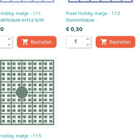
Pixel Hobby matje - 112
delblauw extra licht
Duivenblauw
Prijs
30
€ 0,30
expand_less
expand_less


Bestellen
Bestellen
expand_more
expand_more
gen