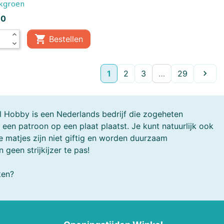
kgroen
30
expand_less

Bestellen
expand_more
Volge
1
2
3
…
29

el Hobby is een Nederlands bedrijf die zogeheten
n een patroon op een plaat plaatst. Je kunt natuurlijk ook
De matjes zijn niet giftig en worden duurzaam
geen strijkijzer te pas!
ken?