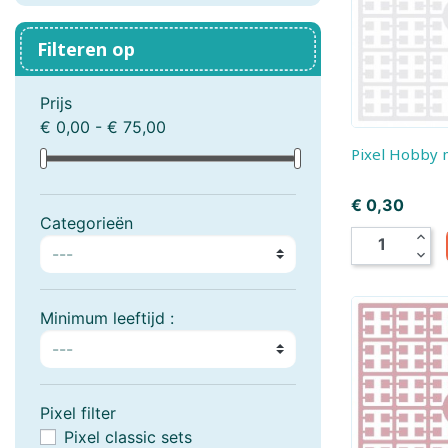
Boogie Bee
Bresser, Freek Vonk
Filteren op
Bruder
Bruynzeel
Prijs
Carrera
Carson RC
€ 0,00 - € 75,00
Pixel Hobby 
Cloudberries Jigsaw
Cobble Hill
Prijs
€ 0,30
Crafty Ponies
Creall
Categorieën
expand_less
expand_more
Cutebee
Darda
Djeco
Dolce Toys
Minimum leeftijd :
EeBoo Jigsaw
Enjoy Puzzle
Eurographics
EXost
Pixel filter
Pixel classic sets