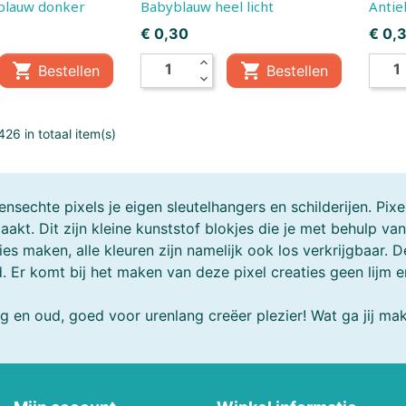
lauw donker
Babyblauw heel licht
Antie
Mepal
Metal Earth
Prijs
Prijs
€ 0,30
€ 0,
expand_less
Mini GT
Minikane


Bestellen
Bestellen
expand_more
Monchhichi
Monster Jam
26 in totaal item(s)
Mr & Mrs Tin
My First
New Sports
NICI
nsechte pixels je eigen sleutelhangers en schilderijen. Pix
aakt. Dit zijn kleine kunststof blokjes die je met behulp va
Oball
Occre
ies maken, alle kleuren zijn namelijk ook los verkrijgbaar. 
 Er komt bij het maken van deze pixel creaties geen lijm en 
s
Outdoor Active
Palm Pals
g en oud, goed voor urenlang creëer plezier! Wat ga jij ma
Piatnik
Picasso-Tiles
Pixel Hobby
Plantoys