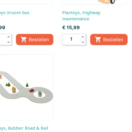
toys Vroom bus
Plantoys, Highway
maintenance
Prijs
,99
€ 15,99
expand_less
expand_less


Bestellen
Bestellen
expand_more
expand_more
gen