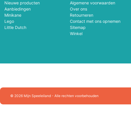
Playforever
Plus Plus
Nieuwe producten
Algemene voorwaarden
Aanbiedingen
Over ons
Minikane
Retourneren
Puzzelman
Queen Games
Lego
Contact met ons opnemen
Little Dutch
Sitemap
Racer RC
Ravensburger
Winkel
Rolife
Rowood
Schleich
Schmidt
SES Creative
Sluban Constructie
Skrallan
Smartgames
© 2026 Mijn Speeleiland - Alle rechten voorbehouden
Sonny Angel
Souza!
Splash Fun
Stabilo
Sylvanian Families
Tactic