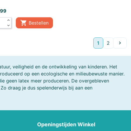
,99
expand_less

Bestellen
expand_more
Volge
1
2

uur, veiligheid en de ontwikkeling van kinderen. Het
produceerd op een ecologische en milieubewuste manier.
die geen latex meer produceren. De overgebleven
o draag je dus spelenderwijs bij aan een
Openingstijden Winkel