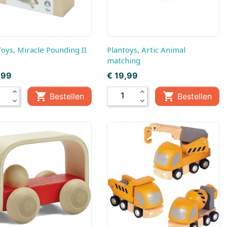
 Toys, Miracle Pounding II
Plantoys, Artic Animal
matching
Prijs
,99
€ 19,99
expand_less
expand_less


Bestellen
Bestellen
mes
expand_more
expand_more