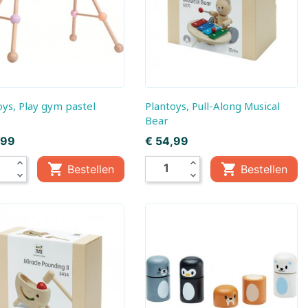
, Baby
Little Dutch,
Little Dutch, Fairy
Boekjes
Garden
em
ds
toys, Play gym pastel
Plantoys, Pull-Along Musical
Bear
Prijs
,99
€ 54,99
expand_less
expand_less


Bestellen
Bestellen
expand_more
expand_more