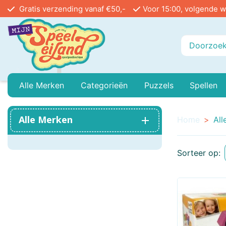
Gratis verzending vanaf €50,-
Voor 15:00, volgende w
Alle Merken
Categorieën
Puzzels
Spellen
Playmobil
Baby Peuter En Kleuter
999 Games
Legpuzzels In Stu
Buiten
Alle Merken
Home
All
Ammo
Buitenspeelgoed
Angel Toys
Vloerpuzzels
Educa
Sorteer op:
Airfix
Treinen
Asmodee
Reacti
Bayer Classic
Poppenhuis
Bblocks
Circu
Bicycle
Mini Houses / Book Nook DIY
Blue Orange Games