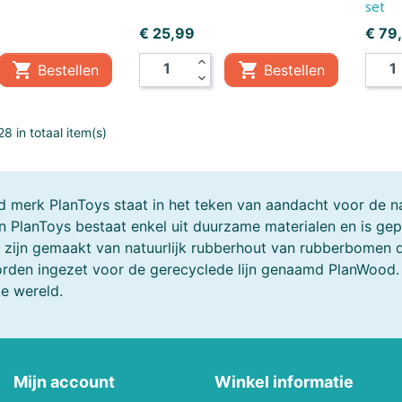
set
Mepal
Metal Earth
Prijs
Prijs
€ 25,99
€ 79
expand_less
Mini GT
Minikane


Bestellen
Bestellen
expand_more
Monchhichi
Monster Jam
8 in totaal item(s)
Mr & Mrs Tin
My First
New Sports
NICI
 merk PlanToys staat in het teken van aandacht voor de nat
 PlanToys bestaat enkel uit duurzame materialen en is ge
Oball
Occre
 zijn gemaakt van natuurlijk rubberhout van rubberbomen 
rden ingezet voor de gerecyclede lijn genaamd PlanWood. Z
s
Outdoor Active
Palm Pals
ke wereld.
Piatnik
Picasso-Tiles
Pixel Hobby
Plantoys
Mijn account
Winkel informatie