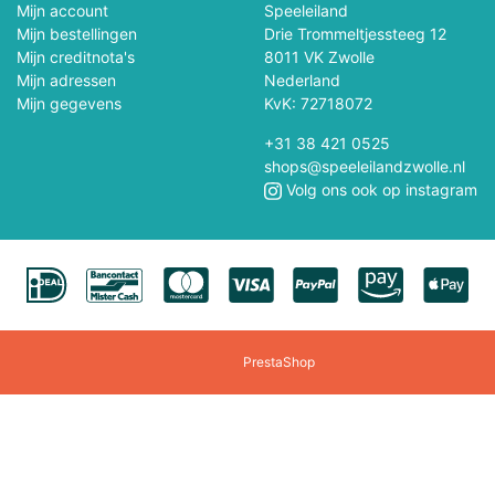
Polly Pocket
Professor Puzzle
Mijn account
Speeleiland
Mijn bestellingen
Drie Trommeltjessteeg 12
Mijn creditnota's
8011 VK Zwolle
Quercetti
Rainbow High
Mijn adressen
Nederland
Mijn gegevens
KvK: 72718072
Revell
Rokr
+31 38 421 0525
Rocksaws Jigsaw
shops@speeleilandzwolle.nl
Rubens Barn
Volg ons ook op instagram
Scratch
Schuco
Sigikid
Siku
Smartmax
Solido
PrestaShop
Speedzone
Spielmaus
Steffi/Evi
Steiff
Tamiya
Teifoc