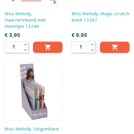
Miss Melody,
Miss Melody, Magic scratch
Haar/armband met
boek 13267
steentjes 13246
Prijs
Prijs
€ 3,95
€ 9,95
expand_less
expand_less


expand_more
expand_more
Miss Melody, Uitgumbare