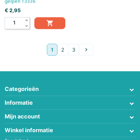
gelpen 13336
Prijs
€ 2,95
expand_less

expand_more
Volgende
1
2
3

Categorieën
Informatie
Mijn account
Winkel informatie