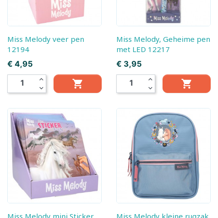
Miss Melody veer pen
Miss Melody, Geheime pen
12194
met LED 12217
Prijs
Prijs
€ 4,95
€ 3,95
expand_less
expand_less


expand_more
expand_more
Miss Melody mini Sticker
Miss Melody kleine rugzak