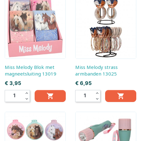
Miss Melody Blok met
Miss Melody strass
magneetsluiting 13019
armbanden 13025
Prijs
Prijs
€ 3,95
€ 6,95
expand_less
expand_less


expand_more
expand_more