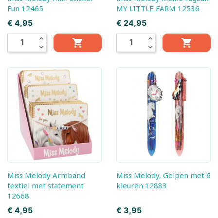
Fun 12465
MY LITTLE FARM 12536
Prijs
Prijs
€ 4,95
€ 24,95
expand_less
expand_less


expand_more
expand_more
Miss Melody Armband
Miss Melody, Gelpen met 6
textiel met statement
kleuren 12883
12668
Prijs
Prijs
€ 4,95
€ 3,95