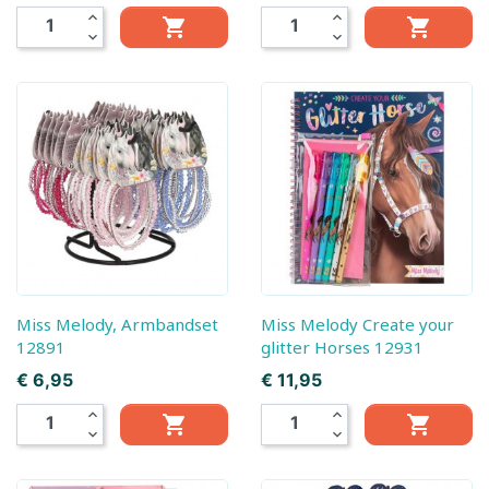
expand_less
expand_less


expand_more
expand_more
Miss Melody, Armbandset
Miss Melody Create your
12891
glitter Horses 12931
Prijs
Prijs
€ 6,95
€ 11,95
expand_less
expand_less


expand_more
expand_more