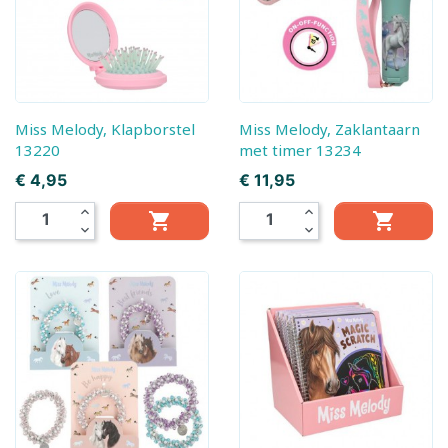
Miss Melody, Klapborstel
Miss Melody, Zaklantaarn
13220
met timer 13234
Prijs
Prijs
€ 4,95
€ 11,95
expand_less
expand_less


expand_more
expand_more