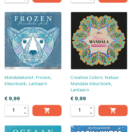
Mandalakunst: Frozen,
Creative Colors: Natuur
kleurboek, Lantaarn
Mandala kleurboek,
Lantaarn
Prijs
Prijs
€ 9,99
€ 9,99
expand_less
expand_less


expand_more
expand_more