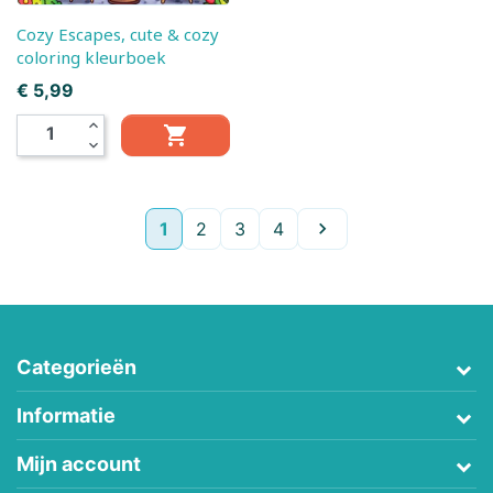
Cozy Escapes, cute & cozy
coloring kleurboek
Prijs
€ 5,99
expand_less

expand_more
Volgende
1
2
3
4

Categorieën
Informatie
Mijn account