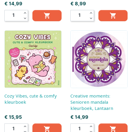
Prijs
Prijs
€ 14,99
€ 8,99
expand_less
expand_less


expand_more
expand_more
Cozy Vibes, cute & comfy
Creative moments:
kleurboek
Senioren mandala
kleurboek, Lantaarn
Prijs
Prijs
€ 15,95
€ 14,99
expand_less
expand_less


expand_more
expand_more