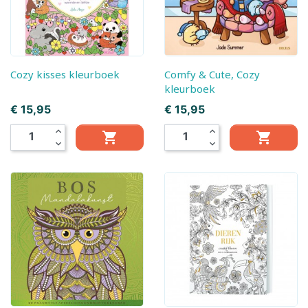
Cozy kisses kleurboek
Comfy & Cute, Cozy
kleurboek
Prijs
Prijs
€ 15,95
€ 15,95
expand_less
expand_less


expand_more
expand_more