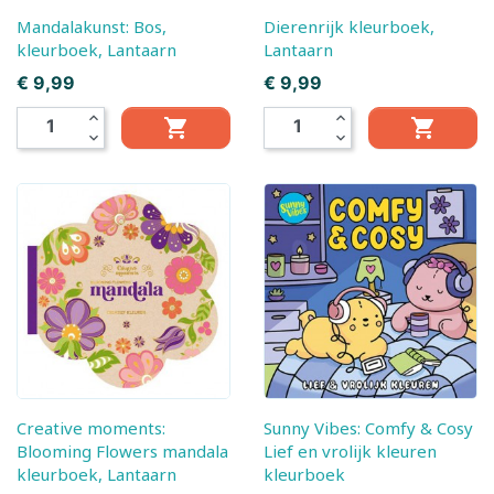
Mandalakunst: Bos,
Dierenrijk kleurboek,
kleurboek, Lantaarn
Lantaarn
Prijs
Prijs
€ 9,99
€ 9,99
expand_less
expand_less


expand_more
expand_more
Creative moments:
Sunny Vibes: Comfy & Cosy
Blooming Flowers mandala
Lief en vrolijk kleuren
kleurboek, Lantaarn
kleurboek