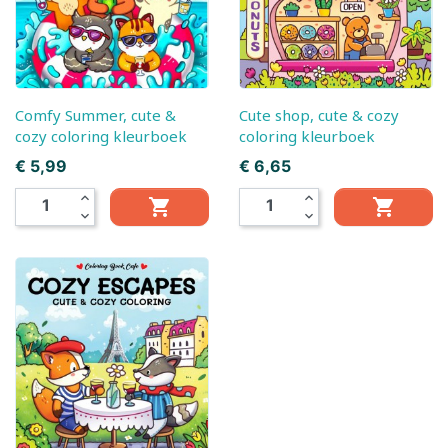
Comfy Summer, cute &
Cute shop, cute & cozy
cozy coloring kleurboek
coloring kleurboek
Prijs
Prijs
€ 5,99
€ 6,65
expand_less
expand_less


expand_more
expand_more