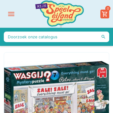
0

