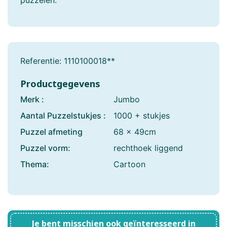
puzzelen.
Referentie:
1110100018**
Productgegevens
Merk :
Jumbo
Aantal Puzzelstukjes :
1000 + stukjes
Puzzel afmeting
68 x 49cm
Puzzel vorm:
rechthoek liggend
Thema:
Cartoon
Je bent misschien ook geïnteresseerd in