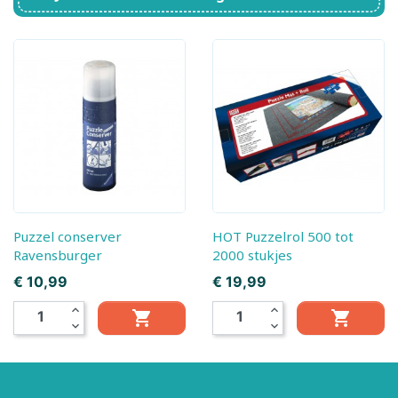
Puzzel conserver
HOT Puzzelrol 500 tot
Ravensburger
2000 stukjes
Prijs
Prijs
€ 10,99
€ 19,99
expand_less
expand_less


expand_more
expand_more