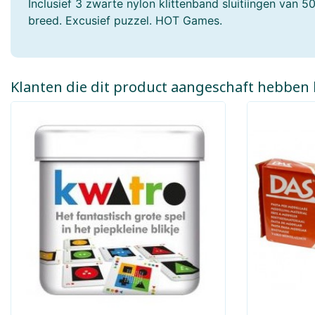
Inclusief 3 zwarte nylon klittenband sluitiingen van 
breed. Excusief puzzel. HOT Games.
John Toy
Jolly Dutch
Jumbo Spellen
Just Games
Klanten die dit product aangeschaft hebben 
Kapla
Käthe Krusse
Kids At Work
Kinderfeets
Kosmos
Lalaboom
Lena
Le Toy Van
Loco Leerspellen
L.O.L. Surprise
Magna-Tiles
Magnolia Puzzle
Mattel
Marius Van Dokkum