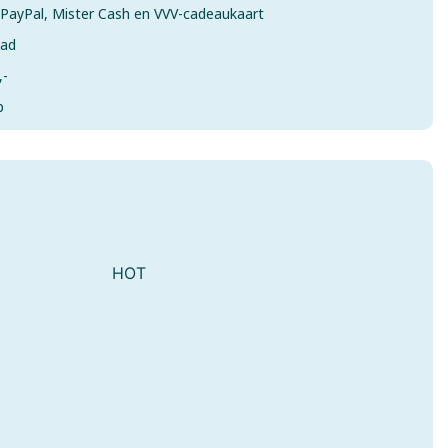
& PayPal, Mister Cash en VVV-cadeaukaart
aad
,-
p
mes
HOT