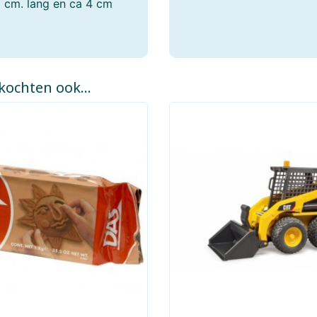
50 cm. lang en ca 4 cm
Jouéco
Jumbo
Kaido House
Kaloo
kochten ook...
Kibri
Kids Globe
Klorofil
Klein
Larsen
Lego
Lilliputiëns
Llorens
Lumibricks
Lundby
Maisto
Majorette Voertui
Marvel
Märklin