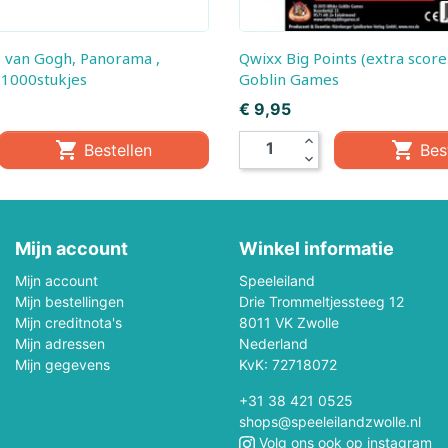
Polly Pocket
Professor Puzzle
Quercetti
Rainbow High
Qwixx Big Points (extra scoreblok), White
 1000stukjes
Goblin Games
Revell
Rokr
Prijs
€ 9,95
expand_less


Bestellen
Bes
Rocksaws Jigsaw
Rubens Barn
expand_more
Scratch
Schuco
Mijn account
Sigikid
Winkel informatie
Siku
Mijn account
Speeleiland
Smartmax
Solido
Mijn bestellingen
Drie Trommeltjessteeg 12
Mijn creditnota's
8011 VK Zwolle
Speedzone
Spielmaus
Mijn adressen
Nederland
Mijn gegevens
KvK: 72718072
Steffi/Evi
Steiff
+31 38 421 0525
shops@speeleilandzwolle.nl
Tamiya
Teifoc
Volg ons ook op instagram