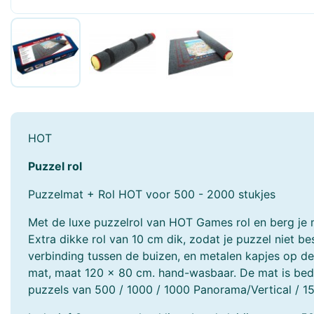
Faller
Fehn
Freek Vonk
Funko POP!
Geomag
Gibsons
Götz
Grafika
HOT
Hansa Creation
Hapé
Puzzel rol
Harrows
Heless
Puzzelmat + Rol HOT voor 500 - 2000 stukjes
Heye
Hermann Teddy
Met de luxe puzzelrol van HOT Games rol en berg je 
Extra dikke rol van 10 cm dik, zodat je puzzel niet be
Hollie
Holztiger
verbinding tussen de buizen, en metalen kapjes op de
mat, maat 120 x 80 cm. hand-wasbaar. De mat is bedr
Hubelino
Huzzle - Cast
puzzels van 500 / 1000 / 1000 Panorama/Vertical / 1
JaBaDaBaDo
Janod