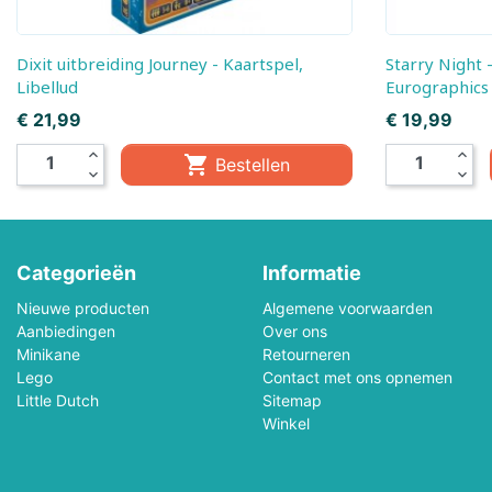
Playforever
Plus Plus
Puzzelman
Queen Games
Dixit uitbreiding Journey - Kaartspel,
Starry Night - van Gogh, Panorama ,
Libellud
Eurographics
Racer RC
Ravensburger
Prijs
Prijs
€ 21,99
€ 19,99
expand_less
expand_less

Bestellen
Rolife
Rowood
expand_more
expand_more
Schleich
Schmidt
Categorieën
SES Creative
Informatie
Sluban Constructie
Nieuwe producten
Algemene voorwaarden
Skrallan
Smartgames
Aanbiedingen
Over ons
Minikane
Retourneren
Sonny Angel
Souza!
Lego
Contact met ons opnemen
Little Dutch
Sitemap
Winkel
Splash Fun
Stabilo
Sylvanian Families
Tactic