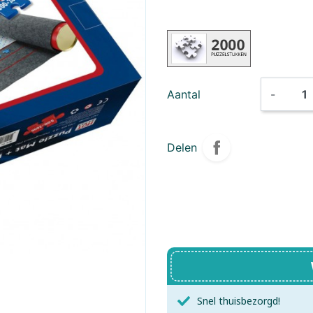
Brio
Little Dutch,
Brixies
Little Dutch
Creatief
Bunny
ByAstrup
CADA Bouwsyste
Little Dutch,
Little Dutch
Charlie Bears
Forest Friends
Clementoni
Safari Frien
Aantal
-
Connetix
Crafthub
Delen
Create - It
Creathek
DF Models
Diddl
D- Toys
Educa
Eureka Breinpuzzels
EWA
Exploding Kittens Inc.
Falcon
Snel thuisbezorgd!