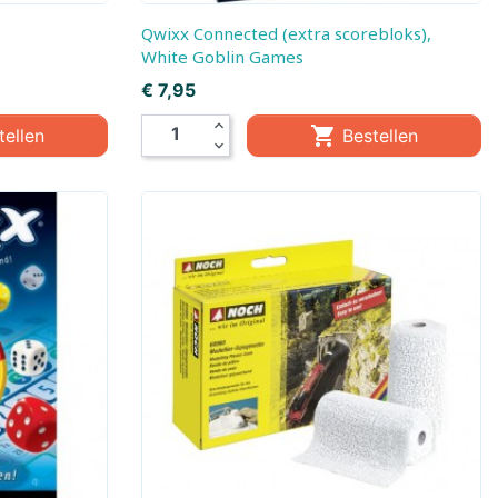
Qwixx Connected (extra scorebloks),
White Goblin Games
Prijs
€ 7,95
expand_less

tellen
Bestellen
expand_more