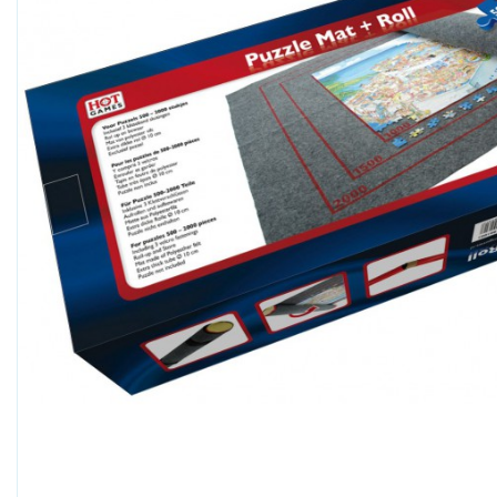
Boogie Bee
Bresser, Freek Vonk
Bruder
Bruynzeel
Carrera
Carson RC
Cloudberries Jigsaw
Cobble Hill
Crafty Ponies
Creall
Cutebee
Darda
Djeco
Dolce Toys
EeBoo Jigsaw
Enjoy Puzzle
Eurographics
EXost