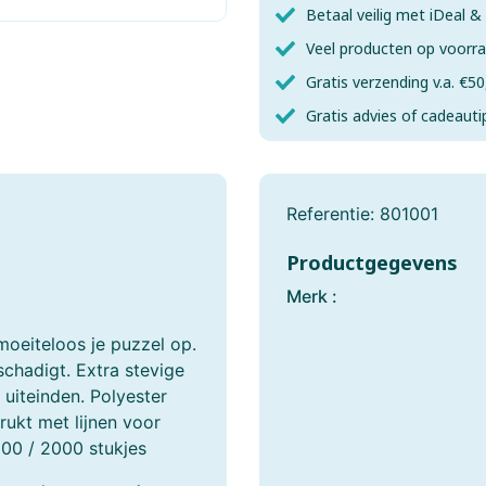
Fishertechnik
Fridolin
Betaal veilig met iDeal 
Veel producten op voorr
Games-Workshop
Gear 2 Play RC
Gratis verzending v.a. €50
Gobble Hill
Goliath
Gratis advies of cadeauti
Gundam
Haba
Referentie:
801001
Happy Horse
Happy Meeple Ga
Productgegevens
Heller
Herpa
Merk :
Het Muizenhuis
HKM Sports
moeiteloos je puzzel op.
schadigt. Extra stevige
Hotwheels
House Of Puzzles
 uiteinden. Polyester
ukt met lijnen voor
Identity Games
Italeri
500 / 2000 stukjes
Jellycat
Join Clips