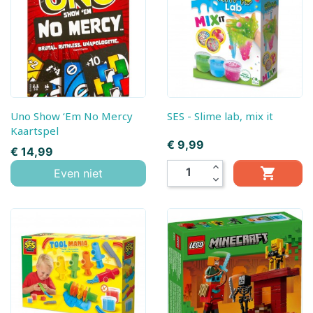
Uno Show ‘Em No Mercy
SES - Slime lab, mix it
Kaartspel
Prijs
€ 9,99
Prijs
€ 14,99
expand_less

Even niet
expand_more