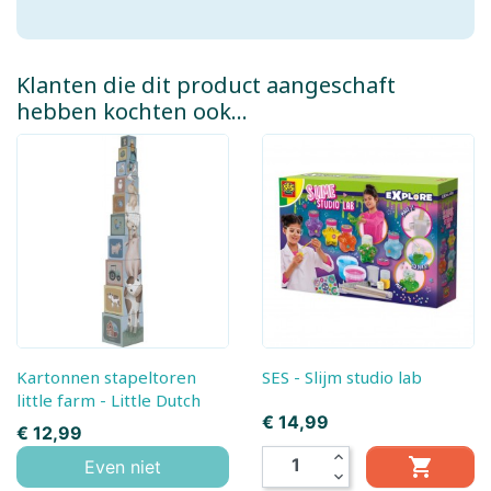
Klanten die dit product aangeschaft
hebben kochten ook...
Kartonnen stapeltoren
SES - Slijm studio lab
little farm - Little Dutch
Prijs
€ 14,99
Prijs
€ 12,99
expand_less

Even niet
expand_more