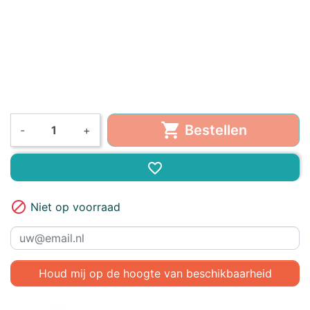

Bestellen
-
+
favorite_border

Niet op voorraad
Houd mij op de hoogte van beschikbaarheid