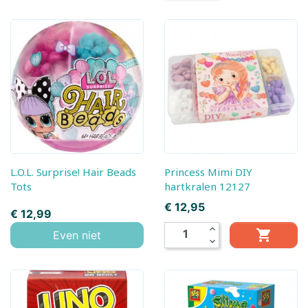
L.O.L. Surprise! Hair Beads
Princess Mimi DIY
Tots
hartkralen 12127
Prijs
€ 12,95
Prijs
€ 12,99
expand_less

Even niet
expand_more