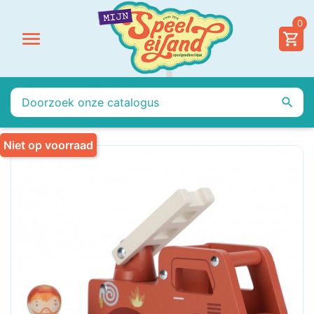
0


Niet op voorraad