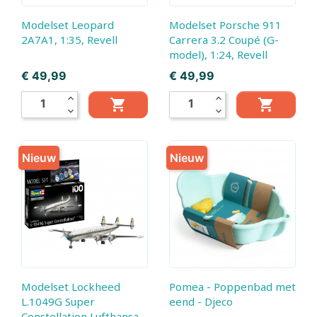
Modelset Leopard
Modelset Porsche 911
2A7A1, 1:35, Revell
Carrera 3.2 Coupé (G-
model), 1:24, Revell
Prijs
Prijs
€ 49,99
€ 49,99
expand_less
expand_less


expand_more
expand_more
Nieuw
Nieuw
Modelset Lockheed
Pomea - Poppenbad met
L.1049G Super
eend - Djeco
Constellation Lufthansa,