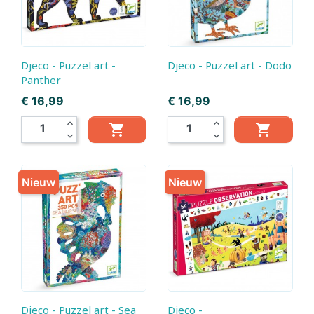
Djeco - Puzzel art -
Djeco - Puzzel art - Dodo
Panther
Prijs
Prijs
€ 16,99
€ 16,99
expand_less
expand_less


expand_more
expand_more
Nieuw
Nieuw
Djeco - Puzzel art - Sea
Djeco -