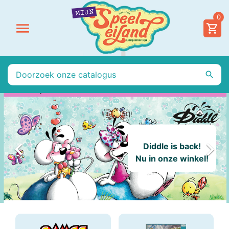
0




Diddle is back!
Nu in onze winkel!