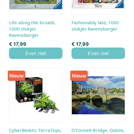
Life along the broads,
Fashionably late, 1000
1000 stukjes
stukjes Ravensburger
Ravensburger
Prijs
Prijs
€ 17,99
€ 17,99
Even niet
Even niet
Nieuw
Nieuw
CyberBeasts: TerraTops,
O'Connell Bridge, Dublin,