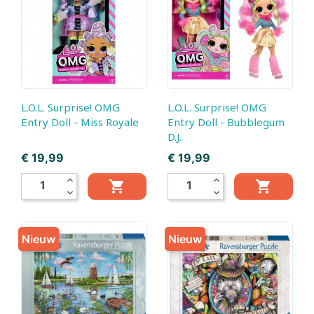
L.O.L. Surprise! OMG
L.O.L. Surprise! OMG
Entry Doll - Miss Royale
Entry Doll - Bubblegum
D.J.
Prijs
Prijs
€ 19,99
€ 19,99
expand_less
expand_less


expand_more
expand_more
Nieuw
Nieuw