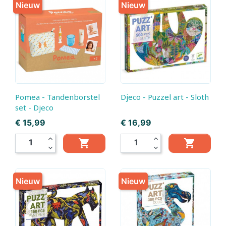
Nieuw
Nieuw
Pomea - Tandenborstel
Djeco - Puzzel art - Sloth
set - Djeco
Prijs
Prijs
€ 15,99
€ 16,99
expand_less
expand_less


expand_more
expand_more
Nieuw
Nieuw