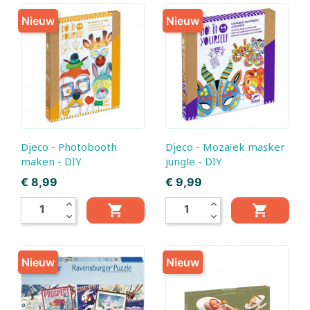
Nieuw
Nieuw
Djeco - Photobooth
Djeco - Mozaïek masker
maken - DIY
jungle - DIY
Prijs
Prijs
€ 8,99
€ 9,99
expand_less
expand_less


expand_more
expand_more
Nieuw
Nieuw