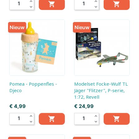
expand_less
expand_less


expand_more
expand_more
Nieuw
Nieuw
Pomea - Poppenfles -
Modelset Focke-Wulf TL
Djeco
Jäger "Flitzer", P-serie,
1:72, Revell
Prijs
Prijs
€ 4,99
€ 24,99
expand_less
expand_less


expand_more
expand_more