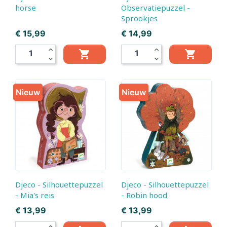
horse
Observatiepuzzel -
Sprookjes
Prijs
Prijs
€ 15,99
€ 14,99
expand_less
expand_less


expand_more
expand_more
Nieuw
Nieuw
Djeco - Silhouettepuzzel
Djeco - Silhouettepuzzel
- Mia's reis
- Robin hood
Prijs
Prijs
€ 13,99
€ 13,99
expand_less
expand_less