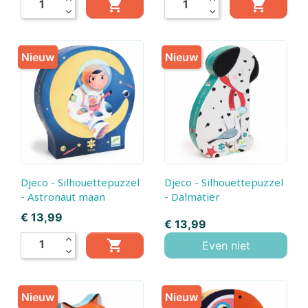


expand_more
expand_more
Nieuw
Nieuw
Djeco - Silhouettepuzzel
Djeco - Silhouettepuzzel
- Astronaut maan
- Dalmatiër
Prijs
€ 13,99
Prijs
€ 13,99
expand_less

Even niet
expand_more
Nieuw
Nieuw