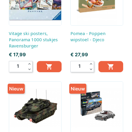
Vitage ski posters,
Pomea - Poppen
Panorama 1000 stukjes
wipstoel - Djeco
Ravensburger
Prijs
Prijs
€ 17,99
€ 27,99
expand_less
expand_less


expand_more
expand_more
Nieuw
Nieuw