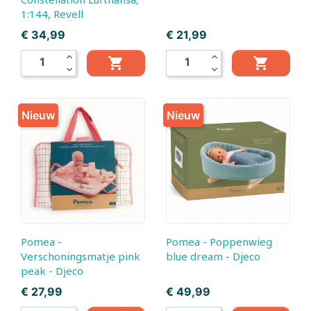
1:144, Revell
Prijs
Prijs
€ 34,99
€ 21,99
expand_less
expand_less


expand_more
expand_more
Nieuw
Nieuw
Pomea -
Pomea - Poppenwieg
Verschoningsmatje pink
blue dream - Djeco
peak - Djeco
Prijs
Prijs
€ 27,99
€ 49,99