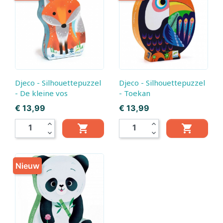
Djeco - Silhouettepuzzel
Djeco - Silhouettepuzzel
- De kleine vos
- Toekan
Prijs
Prijs
€ 13,99
€ 13,99
expand_less
expand_less


expand_more
expand_more
Nieuw