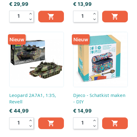
Prijs
Prijs
€ 29,99
€ 13,99
expand_less
expand_less


expand_more
expand_more
Nieuw
Nieuw
Leopard 2A7A1, 1:35,
Djeco - Schatkist maken
Revell
- DIY
Prijs
Prijs
€ 44,99
€ 14,99
expand_less
expand_less


expand_more
expand_more