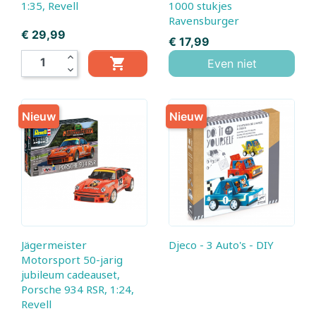
1:35, Revell
1000 stukjes
Ravensburger
Prijs
€ 29,99
Prijs
€ 17,99
expand_less

Even niet
expand_more
Nieuw
Nieuw
Jägermeister
Djeco - 3 Auto's - DIY
Motorsport 50-jarig
jubileum cadeauset,
Porsche 934 RSR, 1:24,
Revell