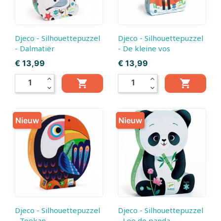
Djeco - Silhouettepuzzel
Djeco - Silhouettepuzzel
- Dalmatiër
- De kleine vos
Prijs
Prijs
€ 13,99
€ 13,99
expand_less
expand_less


expand_more
expand_more
Nieuw
Nieuw
Djeco - Silhouettepuzzel
Djeco - Silhouettepuzzel
- Toekan
- Leo de panda