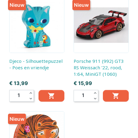
Nieuw
Nieuw
Djeco - Silhouettepuzzel
Porsche 911 (992) GT3
- Poes en vriendje
RS Weissach '22, rood,
1:64, MiniGT (1060)
Prijs
Prijs
€ 13,99
€ 15,99
expand_less
expand_less


expand_more
expand_more
Nieuw