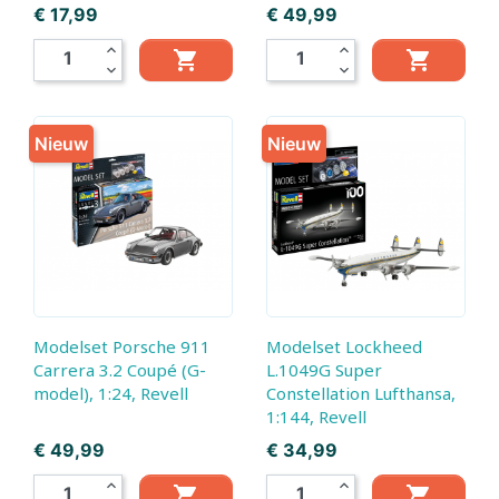
Prijs
Prijs
€ 17,99
€ 49,99
expand_less
expand_less


expand_more
expand_more
Nieuw
Nieuw
Modelset Porsche 911
Modelset Lockheed
Carrera 3.2 Coupé (G-
L.1049G Super
model), 1:24, Revell
Constellation Lufthansa,
1:144, Revell
Prijs
Prijs
€ 49,99
€ 34,99
expand_less
expand_less

