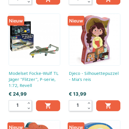
expand_more
expand_more
Nieuw
Nieuw
Modelset Focke-Wulf TL
Djeco - Silhouettepuzzel
Jäger "Flitzer", P-serie,
- Mia's reis
1:72, Revell
Prijs
Prijs
€ 24,99
€ 13,99
expand_less
expand_less


expand_more
expand_more
Nieuw
Nieuw