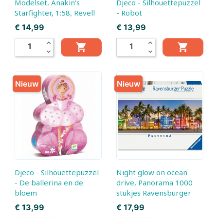
Modelset, Anakin's
Djeco - Silhouettepuzzel
Starfighter, 1:58, Revell
- Robot
Prijs
Prijs
€ 14,99
€ 13,99
expand_less
expand_less


expand_more
expand_more
Nieuw
Nieuw
Djeco - Silhouettepuzzel
Night glow on ocean
- De ballerina en de
drive, Panorama 1000
bloem
stukjes Ravensburger
Prijs
Prijs
€ 13,99
€ 17,99