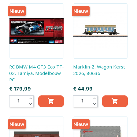
Nieuw
Nieuw
RC BMW M4 GT3 Eco TT-
Märklin-Z, Wagon Kerst
02, Tamiya, Modelbouw
2026, 80636
RC
Prijs
Prijs
€ 179,99
€ 44,99
expand_less
expand_less


expand_more
expand_more
Nieuw
Nieuw