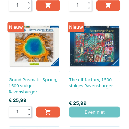
expand_less
expand_less


expand_more
expand_more
Nieuw
Nieuw
Grand Prismatic Spring,
The elf factory, 1500
1500 stukjes
stukjes Ravensburger
Ravensburger
Prijs
€ 25,99
Prijs
€ 25,99
expand_less

Even niet
expand_more