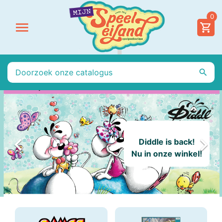
0




Diddle is back!
Nu in onze winkel!