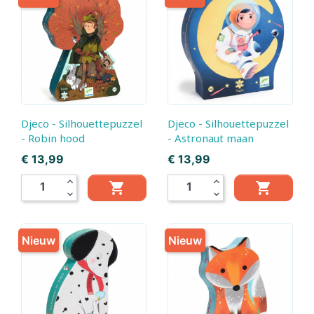
Djeco - Silhouettepuzzel
Djeco - Silhouettepuzzel
- Robin hood
- Astronaut maan
Prijs
Prijs
€ 13,99
€ 13,99
expand_less
expand_less


expand_more
expand_more
Nieuw
Nieuw