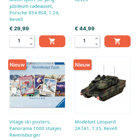
jubileum cadeauset,
Porsche 934 RSR, 1:24,
Revell
Prijs
Prijs
€ 29,99
€ 44,99
expand_less
expand_less


expand_more
expand_more
Nieuw
Nieuw
Vitage ski posters,
Modelset Leopard
Panorama 1000 stukjes
2A7A1, 1:35, Revell
Ravensburger