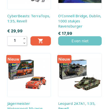
CyberBeasts: TerraTops,
O'Connell Bridge, Dublin,
1:35, Revell
1000 stukjes
Ravensburger
Prijs
€ 29,99
Prijs
€ 17,99
expand_less

Even niet
expand_more
Nieuw
Nieuw
Jägermeister
Leopard 2A7A1, 1:35,
Motorsport 50-jarig
Revell