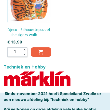
Djeco - Silhouettepuzzel
- The tigers walk
Prijs
€ 13,99
expand_less

expand_more
Techniek en Hobby
Sinds november 2021 heeft Speeleiland Zwolle er
een nieuwe afdeling bij: "techniek en hobby"
Wij verkopen op deze afdeling vele leuke hobby