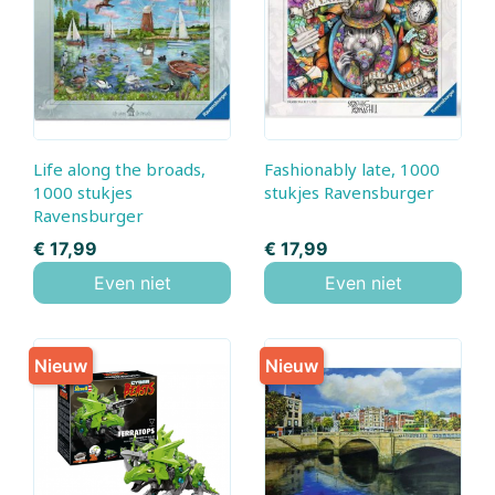
Life along the broads,
Fashionably late, 1000
1000 stukjes
stukjes Ravensburger
Ravensburger
Prijs
Prijs
€ 17,99
€ 17,99
Even niet
Even niet
Nieuw
Nieuw