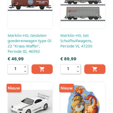
Märklin-H0, Gesloten
Märklin-H0, Set
goederenwagen type Gl
Schuifhuifwagens,
22 "Kraus-Maffei",
Periode VI, 47230
Periode III, 46592
Prijs
Prijs
€ 46,99
€ 89,99
expand_less
expand_less


expand_more
expand_more
Nieuw
Nieuw