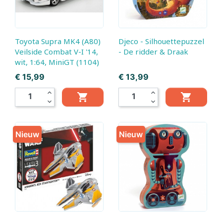
Toyota Supra MK4 (A80)
Djeco - Silhouettepuzzel
Veilside Combat V-I '14,
- De ridder & Draak
wit, 1:64, MiniGT (1104)
Prijs
Prijs
€ 15,99
€ 13,99
expand_less
expand_less


expand_more
expand_more
Nieuw
Nieuw