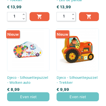
Prijs
Prijs
€ 13,99
€ 13,99
expand_less
expand_less


expand_more
expand_more
Nieuw
Nieuw
Djeco - Silhouettepuzzel
Djeco - Silhouettepuzzel
- Wolken auto
- Trekker
Prijs
Prijs
€ 8,99
€ 9,99
Even niet
Even niet