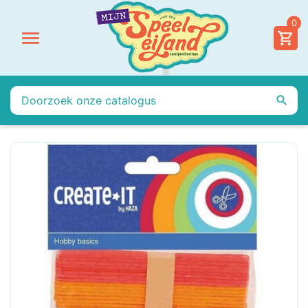
0

