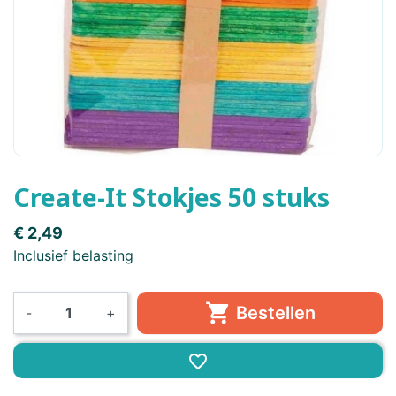
Create-It Stokjes 50 stuks
€ 2,49
Inclusief belasting

Bestellen
-
+
favorite_border