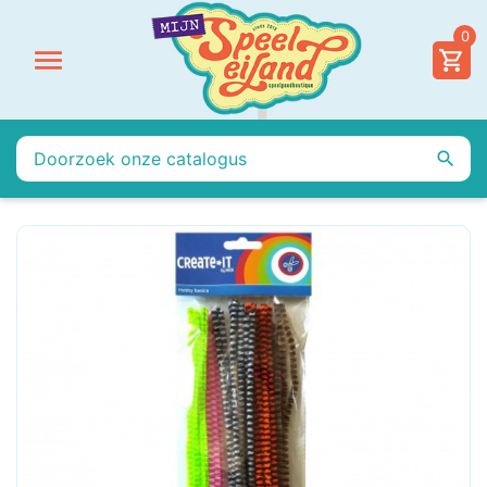
0

