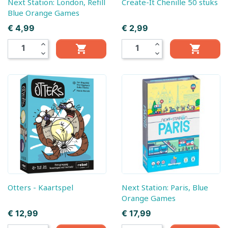
Next Station: London, Refill
Create-It Chenille 50 stuks
Blue Orange Games
Prijs
Prijs
€ 4,99
€ 2,99
expand_less
expand_less


expand_more
expand_more
Otters - Kaartspel
Next Station: Paris, Blue
Orange Games
Prijs
Prijs
€ 12,99
€ 17,99