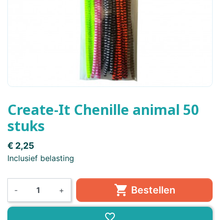
Create-It Chenille animal 50
stuks
€ 2,25
Inclusief belasting

Bestellen
-
+
favorite_border