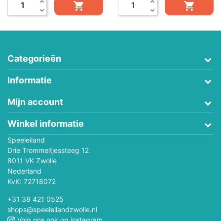
expand_less
expand_less


expand_more
expand_more
Categorieën
Informatie
Mijn account
Winkel informatie
Speeleiland
Drie Trommeltjessteeg 12
8011 VK Zwolle
Nederland
KvK: 72718072
+31 38 421 0525
shops@speeleilandzwolle.nl
Volg ons ook op instagram